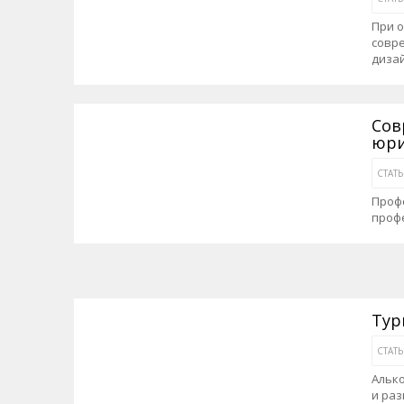
При 
совр
диза
Сов
юри
СТАТ
Профе
профе
Тур
СТАТ
Алько
и ра