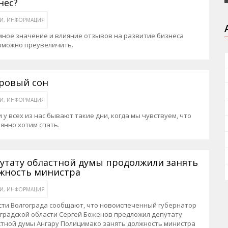
нес?
ЬИ, ИНФОРМАЦИЯ
ное значение и влияние отзывов на развитие бизнеса
зможно преувеличить.
ровый сон
ЬИ, ИНФОРМАЦИЯ
 у всех из нас бывают такие дни, когда мы чувствуем, что
янно хотим спать.
утату областной думы продолжили занять
жность министра
ЬИ, ИНФОРМАЦИЯ
сти Волгограда сообщают, что новоиспеченный губернатор
градской области Сергей Боженов предложил депутату
стной думы Ангару Полицимако занять должность министра