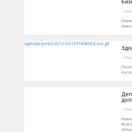
биз
СТАТ
Огром
нево
/uploads/posts/2012-03/1331846564_son.gif
Здо
СТАТ
Почти
посто
Деп
дол
СТАТ
Ново
Волго
обла