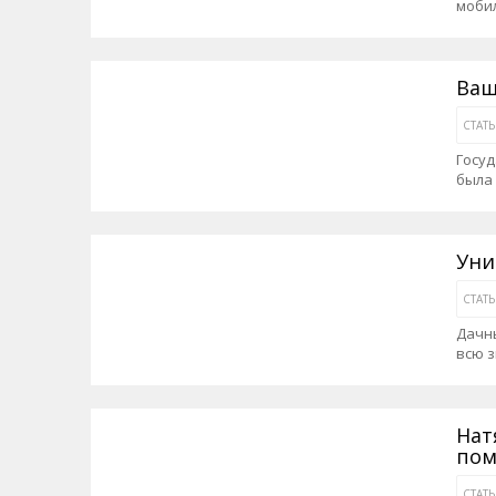
мобил
Ваш
СТАТ
Госуд
была
Уни
СТАТ
Дачны
всю з
Нат
по
СТАТ