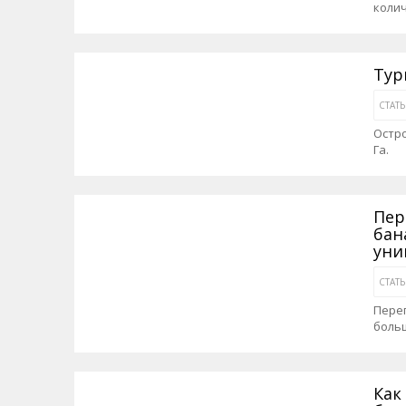
колич
Тур
СТАТ
Остро
Га.
Пер
бан
уни
СТАТ
Переп
боль
Как