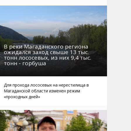
Маршруты. Улицы, остановки
Мошенники
Телефоны
Интернет
Автобусы Магадан – Аэропорт
Жилье
Таблица приливов отливов
Не мусорить
Браконьеры
В реки Магаданского региона
ожидался заход свыше 13 тыс.
тонн лососевых, из них 9,4 тыс.
тонн - горбуша
Для прохода лососевых на нерестилища в
Магаданской области изменен режим
«проходных дней»