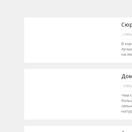
Сюр
СТАТ
В хор
лучше
на лю
Дом
СТАТ
Чем г
больш
сильн
нату