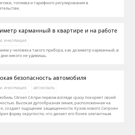
етики, топлива и тарифного регулирования в
ительстве.
иметр карманный в квартире и на работе
ЬИ, ИНФОРМАЦИЯ
ием у человека такого прибора, как дозиметр карманный, в
дни никого не удивишь.
окая безопасность автомобиля
ЬИ, ИНФОРМАЦИЯ
АВТОМОБИЛЬ
обиль Citroen C4 при первом взгляде сразу покоряет своей
остью. Высокая дугообразная линия, расположенная на
те, создает ощущение защищенности. Кузов нового Ситроен
рел форму округлости, что делает его более элегантным