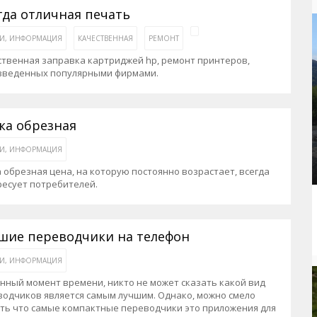
рактивная карта
ториум
Кинохроника Магадана
УМВД
гда отличная печать
и о Колыме
т
3D районы города
Косторезы Магадана
ЬИ, ИНФОРМАЦИЯ
КАЧЕСТВЕННАЯ
РЕМОНТ
ители экрана. Заставки
оустройство
Фотоальбом
Профсоюзы
твенная заправка картриджей hp, ремонт принтеров,
зведенных популярными фирмами.
йн вебкамеры в Магадане
ека
Соцподдержка
олыжная школа
Рыбу ловим
ка обрезная
енты
Магадан в Instagram
ЬИ, ИНФОРМАЦИЯ
 обрезная цена, на которую постоянно возрастает, всегда
ресует потребителей.
шие переводчики на телефон
ЬИ, ИНФОРМАЦИЯ
нный момент времени, никто не может сказать какой вид
одчиков является самым лучшим. Однако, можно смело
ть что самые компактные переводчики это приложения для