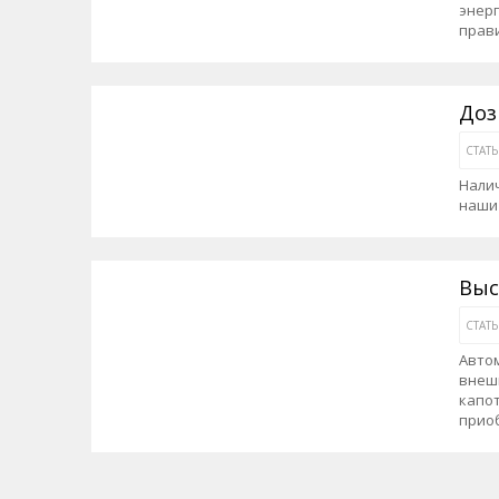
энерг
прав
Доз
СТАТ
Налич
наши 
Выс
СТАТ
Автом
внешн
капо
приоб