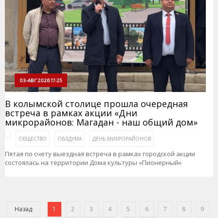
03-АВГ 2026 17:25
В колымской столице прошла очередная
встреча в рамках акции «Дни
микрорайонов: Магадан - наш общий дом»
ОБЩЕСТВО
ОБЛДУМА
ДЕНЬ МИКРОРАЙОНОВ
Пятая по счету выездная встреча в рамках городской акции
состоялась на территории Дома культуры «Пионерный»
Назад
1
2
3
4
5
6
7
8
9