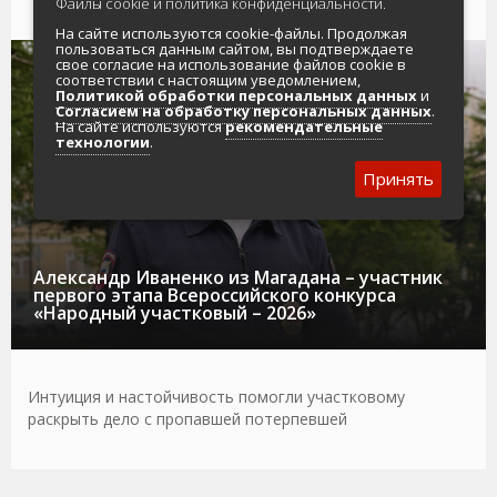
Файлы cookie и политика конфиденциальности.
На сайте используются cookie-файлы. Продолжая
пользоваться данным сайтом, вы подтверждаете
свое согласие на использование файлов cookie в
05.08.2026
ОБЩЕСТВО
УЧАСТКОВЫЙ
соответствии с настоящим уведомлением,
Политикой обработки персональных данных
и
Согласием на обработку персональных данных
.
На сайте используются
рекомендательные
технологии
.
Принять
Александр Иваненко из Магадана – участник
первого этапа Всероссийского конкурса
«Народный участковый – 2026»
Интуиция и настойчивость помогли участковому
раскрыть дело с пропавшей потерпевшей