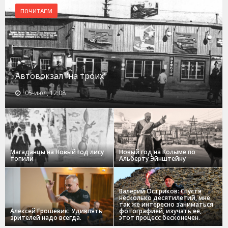
ПОЧИТАЕМ
Автовокзал "на троих"
05-июл, 12:08
Магаданцы на Новый год лису
Новый год на Колыме по
топили
Альберту Эйнштейну
Валерий Остриков: Спустя
несколько десятилетий, мне
так же интересно заниматься
Алексей Грошевик: Удивлять
фотографией, изучать ее,
зрителей надо всегда.
этот процесс бесконечен.