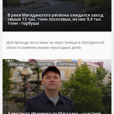
В реки Магаданского региона ожидался заход
свыше 13 тыс. тонн лососевых, из них 9,4 тыс.
тонн - горбуша
Для прохода лососевых на нерестилища в Магаданской
области изменен режим «проходных дней»
05.08.2026
ОБЩЕСТВО
УЧАСТКОВЫЙ
Александр Иваненко из Магадана – участник