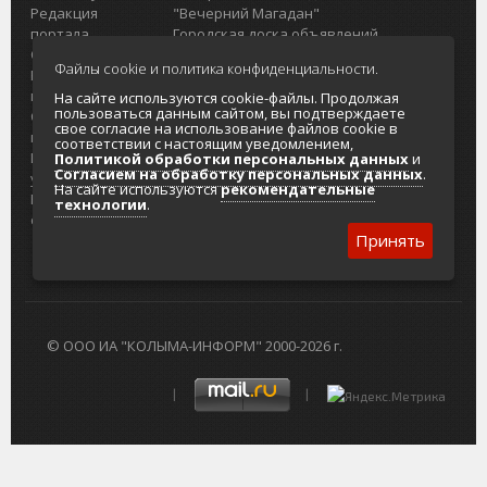
Редакция
"Вечерний Магадан"
портала
Городская доска объявлений
О проекте
Реклама
Файлы cookie и политика конфиденциальности.
Реклама на
Главный туристический портал
портале
Колымы
На сайте используются cookie-файлы. Продолжая
пользоваться данным сайтом, вы подтверждаете
Отзывы и
Политика в отношении обработки
свое согласие на использование файлов cookie в
предложения
персональных данных
соответствии с настоящим уведомлением,
Интернет-
Согласие на обработку персональных
Политикой обработки персональных данных
и
Согласием на обработку персональных данных
.
услуги
данных
На сайте используются
рекомендательные
Разработка
технологии
.
сайтов
Принять
© ООО ИА "КОЛЫМА-ИНФОРМ" 2000-2026 г.