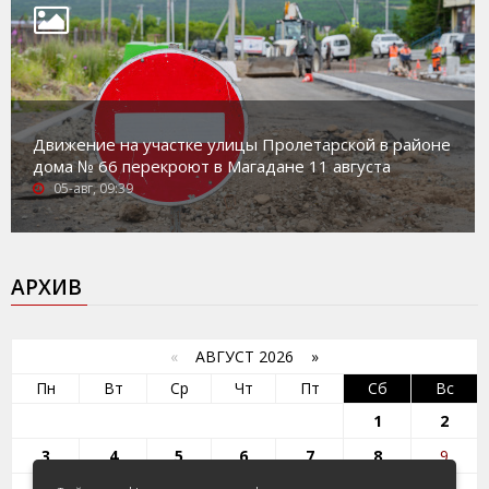
Движение на участке улицы Пролетарской в районе
дома № 66 перекроют в Магадане 11 августа
05-авг, 09:39
АРХИВ
«
АВГУСТ 2026 »
Пн
Вт
Ср
Чт
Пт
Сб
Вс
1
2
3
4
5
6
7
8
9