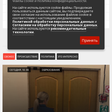
10
11
12
13
14
15
16
Файлы cookie и политика конфиденциальности.
На сайте используются cookie-файлы. Продолжая
17
18
19
20
21
22
23
пользоваться данным сайтом, вы подтверждаете
свое согласие на использование файлов cookie в
24
25
26
27
28
29
30
соответствии с настоящим уведомлением,
Политикой обработки персональных данных
и
31
Согласием на обработку персональных данных
.
На сайте используются
рекомендательные
технологии
.
Принять
СВЕЖЕЕ
ПРОИСШЕСТВИЕ
ПОЛИТИКА
ЭТО ИНТЕРЕСНО
СЕГОДНЯ, 10:39
ОБРАЗОВАНИЕ