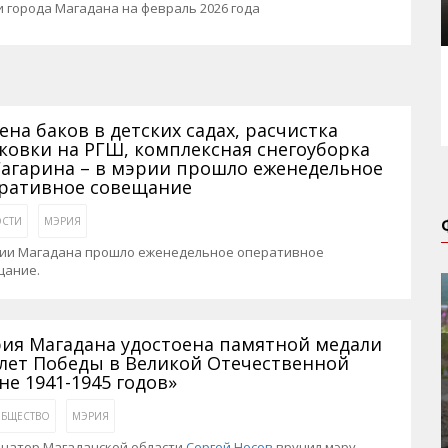
 города Магадана на февраль 2026 года
ена баков в детских садах, расчистка
ковки на РГШ, комплексная снегоуборка
Гагарина – в мэрии прошло еженедельное
ративное совещание
СТИ
МЭРИЯ
рии Магадана прошло еженедельное оперативное
щание.
ия Магадана удостоена памятной медали
 лет Победы в Великой Отечественной
не 1941-1945 годов»
БЩЕСТВО
МЭРИЯ
рнатор Магаданской области
Сергей Носов
вручил мэру