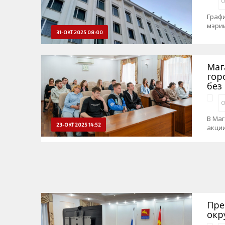
О
Граф
мэрии
31-ОКТ 2025 08:00
Маг
гор
без
О
В Ма
23-ОКТ 2025 14:52
акции
Пре
окр