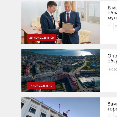
В м
обл
мун
О
28-НОЯ 2025 15:09
Опо
обс
НОВО
17-НОЯ 2025 15:10
Зам
гор