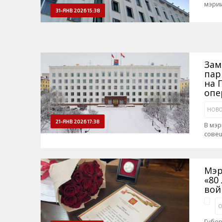
мэрии
31-ЯНВ 2026 15:38
Зам
пар
на 
опе
НОВО
21-ЯНВ 2026 17:38
В мэ
сове
Мэр
«80
вой
О
Губе