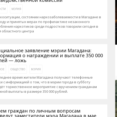
СТИ
МЭРИЯ
коситуации, состоянии наркозаболеваемости в Магадане в
году и принятых мерах по профилактике незаконного
бления наркотиков среди подростков говорили сегодня в
 областного центра
циальное заявление мэрии Магадана:
ормация о награждении и выплате 350 000
лей — ложь
НОЕ
ОБЩЕСТВО
МЭРИЯ
следнее время жители Магадана получают телефонные
и с информацией о том, что в мэрии города в субботу
дёт торжественное мероприятие с вручением гражданам
ной выплаты в размере 350 000 рублей.
ем граждан по личным вопросам
ведут заместители мэра Магадана в мае