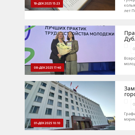
19-ДЕК 2025 15:23
колы
лет П
Пра
Дуб
О
Всеро
молод
08-ДЕК 2025 17:40
Зам
гор
О
Граф
мэрии
01-ДЕК 2025 10:10