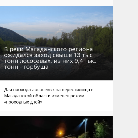
Маршруты. Улицы, остановки
Мошенники
Телефоны
Интернет
Автобусы Магадан – Аэропорт
Жилье
Таблица приливов отливов
Не мусорить
Браконьеры
В реки Магаданского региона
ожидался заход свыше 13 тыс.
тонн лососевых, из них 9,4 тыс.
тонн - горбуша
Для прохода лососевых на нерестилища в
Магаданской области изменен режим
«проходных дней»