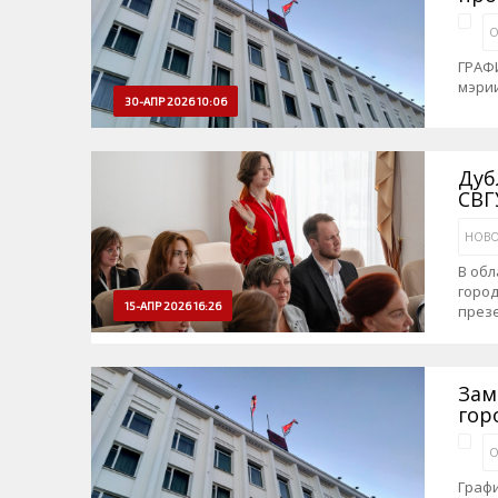
О
ГРАФ
мэри
30-АПР 2026 10:06
Дуб
СВГ
НОВО
В обл
город
15-АПР 2026 16:26
презе
Зам
гор
О
Граф