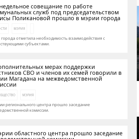
рактивная карта
ториум
Кинохроника Магадана
УМВД
недельное совещание по работе
мунальных служб под председательством
и о Колыме
т
3D районы города
Косторезы Магадана
исы Поликановой прошло в мэрии города
ители экрана. Заставки
оустройство
Фотоальбом
Профсоюзы
СТИ
МЭРИЯ
йн вебкамеры в Магадане
ека
Соцподдержка
 города отметила необходимость взаимодействия с
йствующими субъектами.
олыжная школа
Рыбу ловим
енты
Магадан в Instagram
ополнительных мерах поддержки
стников СВО и членов их семей говорили в
ии Магадана на межведомственной
иссии
БЩЕСТВО
МЭРИЯ
рии регионального центра прошло заседание
едомственной комиссии.
эрии областного центра прошло заседание
ведомственной комиссии