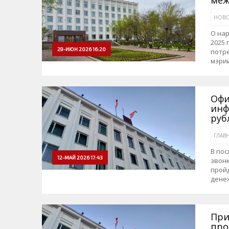
НОВО
О нар
2025 
29-ИЮН 2026 16:20
потре
мэрии
Офи
инф
руб
ГЛАВ
В по
12-МАЙ 2026 17:43
звонк
прой
денеж
При
про