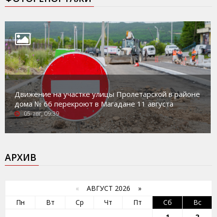
Движение на участке улицы Пролетарской в районе
дома № 66 перекроют в Магадане 11 августа
05-авг, 09:39
АРХИВ
«
АВГУСТ 2026 »
Пн
Вт
Ср
Чт
Пт
Сб
Вс
1
2