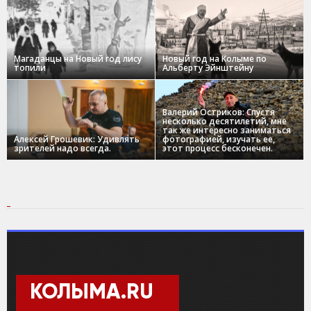
Магаданцы на Новый год лису
Новый год на Колыме по
топили
Альберту Эйнштейну
Валерий Остриков: Спустя
несколько десятилетий, мне
так же интересно заниматься
Алексей Грошевик: Удивлять
фотографией, изучать ее,
зрителей надо всегда.
этот процесс бесконечен.
КОЛЫМА.RU