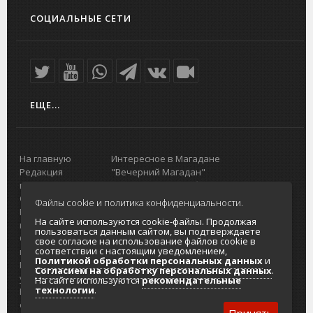
СОЦИАЛЬНЫЕ СЕТИ
ЕЩЕ...
На главную
Интересное в Магадане
Редакция
"Вечерний Магадан"
портала
Городская доска объявлений
О проекте
Реклама
Файлы cookie и политика конфиденциальности.
Реклама на
Главный туристический портал
На сайте используются cookie-файлы. Продолжая
портале
Колымы
пользоваться данным сайтом, вы подтверждаете
Отзывы и
Политика в отношении обработки
свое согласие на использование файлов cookie в
соответствии с настоящим уведомлением,
предложения
персональных данных
Политикой обработки персональных данных
и
Интернет-
Согласие на обработку персональных
Согласием на обработку персональных данных
.
услуги
данных
На сайте используются
рекомендательные
технологии
.
Разработка
сайтов