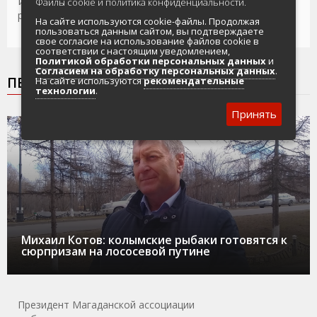
Интуиция и настойчивость помогли участковому
Файлы cookie и политика конфиденциальности.
раскрыть дело с пропавшей потерпевшей
На сайте используются cookie-файлы. Продолжая
пользоваться данным сайтом, вы подтверждаете
свое согласие на использование файлов cookie в
соответствии с настоящим уведомлением,
Политикой обработки персональных данных
и
Согласием на обработку персональных данных
.
ПЕРСОНА ДНЯ
На сайте используются
рекомендательные
технологии
.
Принять
30.04.2026
НОВОСТИ
ПЕРСОНА ДНЯ
ТИХРЫБКОМ
Михаил Котов: колымские рыбаки готовятся к
сюрпризам на лососевой путине
Президент Магаданской ассоциации