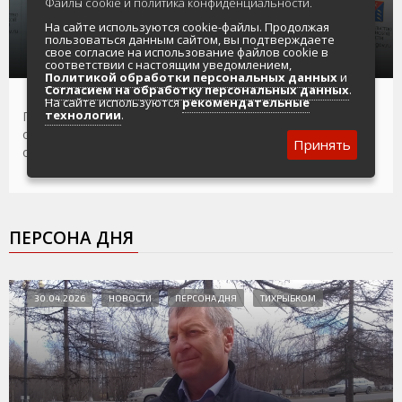
Файлы cookie и политика конфиденциальности.
Анатолий Широков: Мир стал многополярным,
На сайте используются cookie-файлы. Продолжая
и это уже не просто теория - это реальность,
пользоваться данным сайтом, вы подтверждаете
в которой мы живем и работаем
свое согласие на использование файлов cookie в
соответствии с настоящим уведомлением,
Политикой обработки персональных данных
и
Согласием на обработку персональных данных
.
На сайте используются
рекомендательные
технологии
.
Председатель Магаданской облдумы принял участие в
обсуждении «русской модели управления» и ценностных
Принять
основ госуправления
ПЕРСОНА ДНЯ
30.04.2026
НОВОСТИ
ПЕРСОНА ДНЯ
ТИХРЫБКОМ