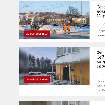
Сег
воз
Мар
Ж
Водит
20-МАР 2025 11:03
комму
Фел
Сей
мод
здр
З
19-МАР 2025 16:06
На с
сани
нетр