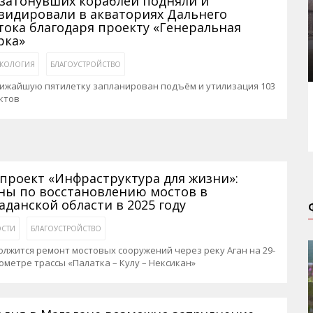
 затонувших кораблей подняли и
видировали в акваториях Дальнего
тока благодаря проекту «Генеральная
рка»
КОЛОГИЯ
БЛАГОУСТРОЙСТВО
лижайшую пятилетку запланирован подъём и утилизация 103
ктов
проект «Инфраструктура для жизни»:
ны по восстановлению мостов в
аданской области в 2025 году
СТИ
БЛАГОУСТРОЙСТВО
лжится ремонт мостовых сооружений через реку Аган на 29-
ометре трассы «Палатка – Кулу – Нексикан»