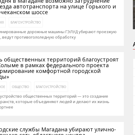
одня в Магадане возможно затруднение
езда автотранспорта на улице Горького и
чеканском шоссе
КХ
БЛАГОУСТРОЙСТВО
инированные дорожные машины ГЭЛУД убирают проезжую
, ведут противогололедную обработку
ь общественных территорий благоустроят
Колыме в рамках федерального проекта
рмирование комфортной городской
ды»
НОЕ
ОБЩЕСТВО
БЛАГОУСТРОЙСТВО
оустройство общественных территорий — это создание
транств, которые объединяют людей и делают их жизнь
ортнее
одские службы Магадана убирают улично-
ожную сеть областного центра