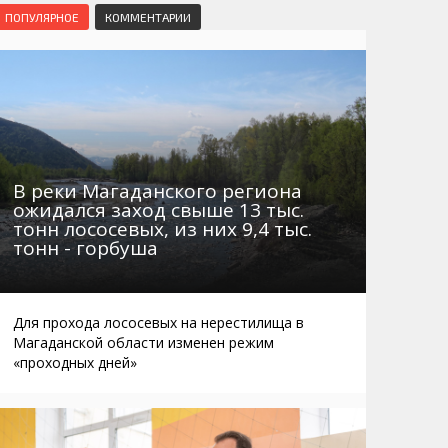
Маршруты. Улицы, остановки
Мошенники
ПОПУЛЯРНОЕ
КОММЕНТАРИИ
Телефоны
Интернет
Автобусы Магадан – Аэропорт
Жилье
Таблица приливов отливов
Не мусорить
Браконьеры
В реки Магаданского региона
ожидался заход свыше 13 тыс.
тонн лососевых, из них 9,4 тыс.
тонн - горбуша
Для прохода лососевых на нерестилища в
Магаданской области изменен режим
«проходных дней»