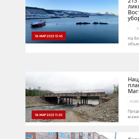
213
лик
Вос
убо
Э
18-МАР 2025 15:45
На б
объе
Нац
пла
Маг
НОВО
Продо
18-МАР 2025 11:30
м кил