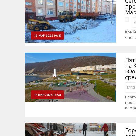
Сег
про
Мар
Ж
Комб
18-МАР 2025 10:15
часть
Пят
на 
«Фо
сре
ГЛАВ
17-МАР 2025 15:50
Благ
прос
комф
Гор
дор