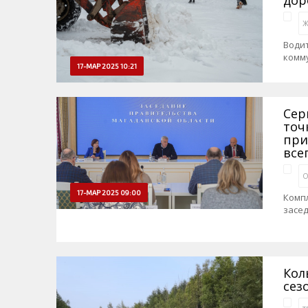
Ж
Водит
комму
17-МАР 2025 10:21
Сер
точ
при
все
О
17-МАР 2025 09:00
Компл
засе
Кол
сез