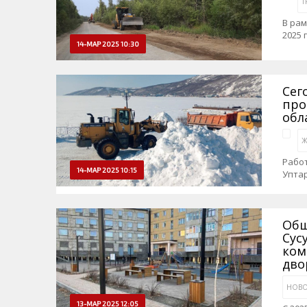
Т
В рам
2025 
14-МАР 2025 10:30
Сег
про
обл
Ж
Работ
14-МАР 2025 10:15
Упта
Общ
Сус
ком
дво
НОВО
13-МАР 2025 12:05