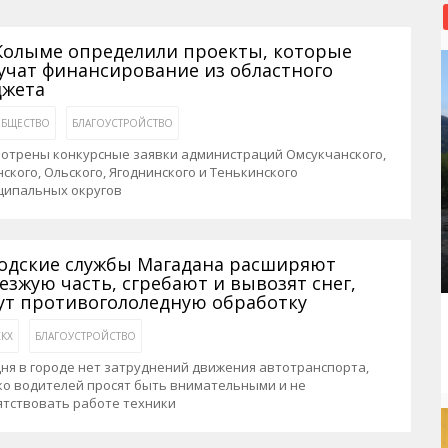
рактивная карта
ториум
Кинохроника Магадана
УМВД
и о Колыме
т
3D районы города
Косторезы Магадана
Колыме определили проекты, которые
учат финансирование из областного
ители экрана. Заставки
оустройство
Фотоальбом
Профсоюзы
жета
йн вебкамеры в Магадане
ека
Соцподдержка
БЩЕСТВО
БЛАГОУСТРОЙСТВО
олыжная школа
Рыбу ловим
мотрены конкурсные заявки администраций Омсукчанского,
ского, Ольского, Ягоднинского и Тенькинского
енты
Магадан в Instagram
ципальных округов
одские службы Магадана расширяют
езжую часть, сгребают и вывозят снег,
ут противогололедную обработку
КХ
БЛАГОУСТРОЙСТВО
ня в городе нет затруднений движения автотранспорта,
ко водителей просят быть внимательными и не
ятствовать работе техники