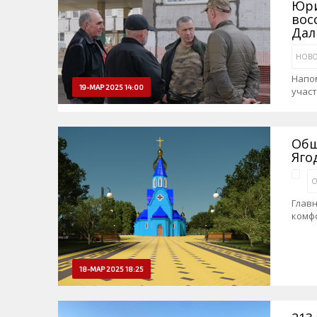
Юри
вос
Дал
НОВО
Напо
19-МАР 2025 14:00
учас
Общ
Яго
О
Главн
комфо
18-МАР 2025 18:25