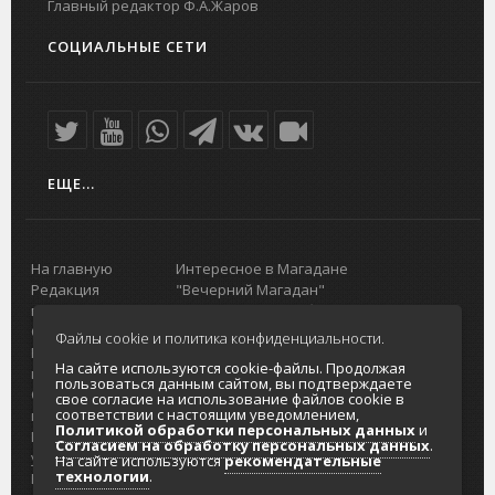
Главный редактор Ф.А.Жаров
СОЦИАЛЬНЫЕ СЕТИ
ЕЩЕ...
На главную
Интересное в Магадане
Редакция
"Вечерний Магадан"
портала
Городская доска объявлений
О проекте
Реклама
Файлы cookie и политика конфиденциальности.
Реклама на
Главный туристический портал
На сайте используются cookie-файлы. Продолжая
портале
Колымы
пользоваться данным сайтом, вы подтверждаете
Отзывы и
Политика в отношении обработки
свое согласие на использование файлов cookie в
соответствии с настоящим уведомлением,
предложения
персональных данных
Политикой обработки персональных данных
и
Интернет-
Согласие на обработку персональных
Согласием на обработку персональных данных
.
услуги
данных
На сайте используются
рекомендательные
технологии
.
Разработка