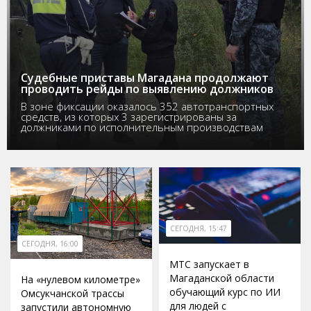
Судебные приставы Магадана продолжают
проводить рейды по выявлению должников
В зоне фиксации оказалось 352 автотранспортных
средств, из которых 3 зарегистрированы за
должниками по исполнительным производствам
СЕГОДНЯ, 15:47
СЕГОДНЯ, 16:00
МТС запускает в
Магаданской области
На «нулевом километре»
обучающий курс по ИИ
Омсукчанской трассы
для людей с
запустили автономную