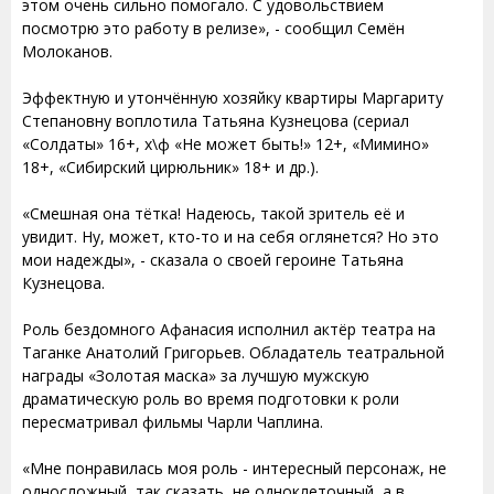
этом очень сильно помогало. С удовольствием
посмотрю это работу в релизе», - сообщил Семён
Молоканов.
Эффектную и утончённую хозяйку квартиры Маргариту
Степановну воплотила Татьяна Кузнецова (сериал
«Солдаты» 16+, х\ф «Не может быть!» 12+, «Мимино»
18+, «Сибирский цирюльник» 18+ и др.).
«Смешная она тётка! Надеюсь, такой зритель её и
увидит. Ну, может, кто-то и на себя оглянется? Но это
мои надежды», - сказала о своей героине Татьяна
Кузнецова.
Роль бездомного Афанасия исполнил актёр театра на
Таганке Анатолий Григорьев. Обладатель театральной
награды «Золотая маска» за лучшую мужскую
драматическую роль во время подготовки к роли
пересматривал фильмы Чарли Чаплина.
«Мне понравилась моя роль - интересный персонаж, не
односложный, так сказать, не одноклеточный, а в