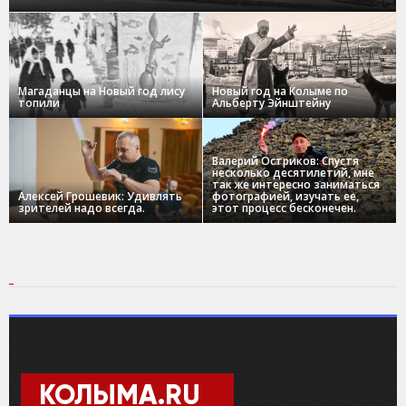
Магаданцы на Новый год лису
Новый год на Колыме по
топили
Альберту Эйнштейну
Валерий Остриков: Спустя
несколько десятилетий, мне
так же интересно заниматься
Алексей Грошевик: Удивлять
фотографией, изучать ее,
зрителей надо всегда.
этот процесс бесконечен.
КОЛЫМА.RU