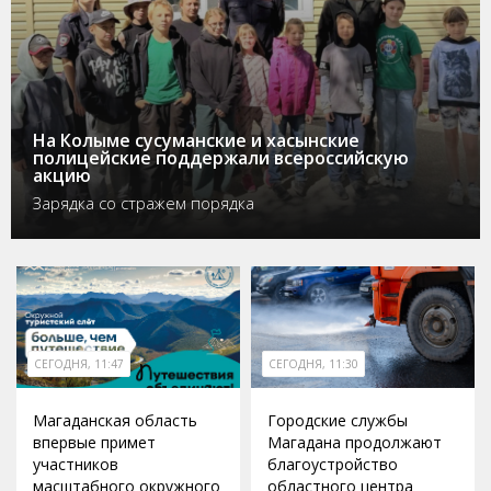
На Колыме сусуманские и хасынские
полицейские поддержали всероссийскую
акцию
Зарядка со стражем порядка
СЕГОДНЯ, 11:47
СЕГОДНЯ, 11:30
Магаданская область
Городские службы
впервые примет
Магадана продолжают
участников
благоустройство
масштабного окружного
областного центра