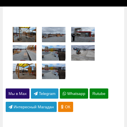
Мы в Max
Telegram
Whatsapp
Rutube
Интересный Магадан
ОК