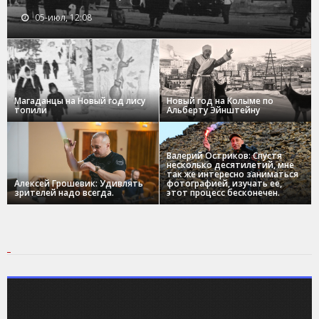
05-июл, 12:08
Магаданцы на Новый год лису
Новый год на Колыме по
топили
Альберту Эйнштейну
Валерий Остриков: Спустя
несколько десятилетий, мне
так же интересно заниматься
Алексей Грошевик: Удивлять
фотографией, изучать ее,
зрителей надо всегда.
этот процесс бесконечен.