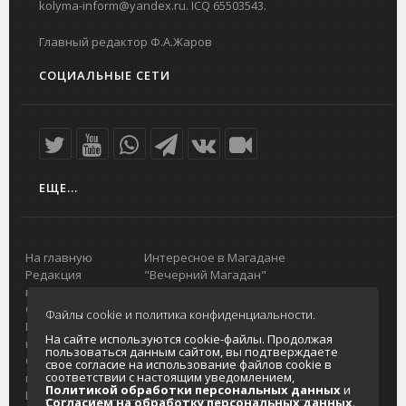
kolyma-inform@yandex.ru. ICQ 65503543.
Главный редактор Ф.А.Жаров
СОЦИАЛЬНЫЕ СЕТИ
ЕЩЕ...
На главную
Интересное в Магадане
Редакция
"Вечерний Магадан"
портала
Городская доска объявлений
О проекте
Реклама
Файлы cookie и политика конфиденциальности.
Реклама на
Главный туристический портал
На сайте используются cookie-файлы. Продолжая
портале
Колымы
пользоваться данным сайтом, вы подтверждаете
Отзывы и
Политика в отношении обработки
свое согласие на использование файлов cookie в
соответствии с настоящим уведомлением,
предложения
персональных данных
Политикой обработки персональных данных
и
Интернет-
Согласие на обработку персональных
Согласием на обработку персональных данных
.