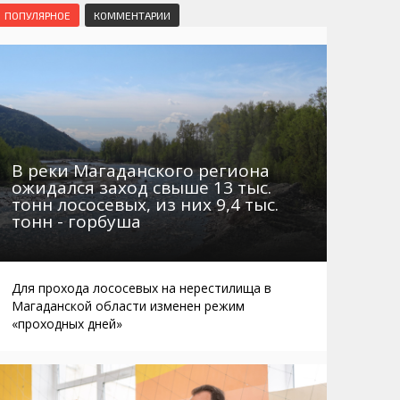
Маршруты. Улицы, остановки
Мошенники
ПОПУЛЯРНОЕ
КОММЕНТАРИИ
Телефоны
Интернет
Автобусы Магадан – Аэропорт
Жилье
Таблица приливов отливов
Не мусорить
Браконьеры
В реки Магаданского региона
ожидался заход свыше 13 тыс.
тонн лососевых, из них 9,4 тыс.
тонн - горбуша
Для прохода лососевых на нерестилища в
Магаданской области изменен режим
«проходных дней»