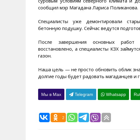
суровым условиям северного климата и д
сообщил мэр Магадана Лариса Поликанова.
Специалисты уже демонтировали стары
бетонную подушку. Сейчас ведутся подгото
После завершения основных работ 
восстановлено, а специалисты КЗХ займутс
газон.
Наша цель — не просто обновить облик знак
долгие годы будет радовать магаданцев и г
Мы в Max
Telegram
Whatsapp
Ru
2