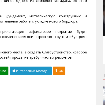
остойное одного из символов Магадана, об этом
й фундамент, металлическую конструкцию и
вительные работы к укладке нового бордюра.
прилегающее асфальтовое покрытие будет
я озеленением: они выровняют грунт и обустроят
ового места, а создать благоустройство, которое
остей города, не требуя частых ремонтов.
tube
Интересный Магадан
ОК