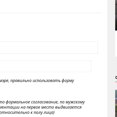
мэре, правильно использовать форму
то формальное согласование, по мужскому
кументации на первое место выдвигается
относительно к полу лица)