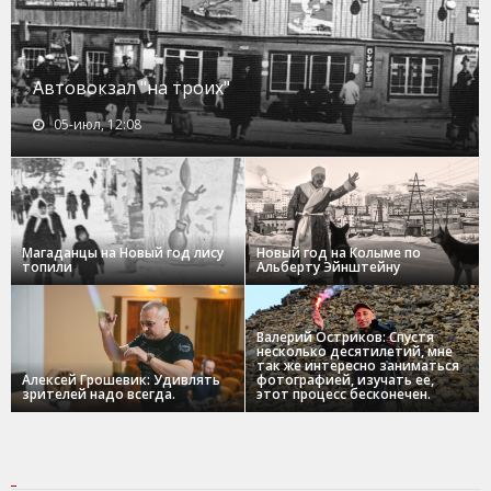
Автовокзал "на троих"
05-июл, 12:08
Магаданцы на Новый год лису
Новый год на Колыме по
топили
Альберту Эйнштейну
Валерий Остриков: Спустя
несколько десятилетий, мне
так же интересно заниматься
Алексей Грошевик: Удивлять
фотографией, изучать ее,
зрителей надо всегда.
этот процесс бесконечен.