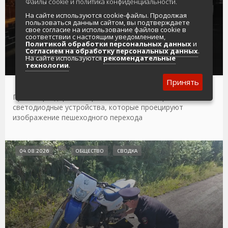
Файлы cookie и политика конфиденциальности.
На сайте используются cookie-файлы. Продолжая
пользоваться данным сайтом, вы подтверждаете
свое согласие на использование файлов cookie в
соответствии с настоящим уведомлением,
Политикой обработки персональных данных
и
Проекторы дорожной разметки установят в
Согласием на обработку персональных данных
.
Магадане в текущем сезоне благоустройства
На сайте используются
рекомендательные
технологии
.
Принять
Проекторы дорожной разметки — это современные
светодиодные устройства, которые проецируют
изображение пешеходного перехода
04.08.2026
ОБЩЕСТВО
СВОДКА