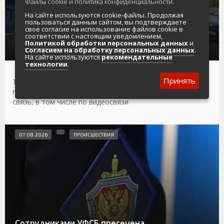
Файлы cookie и политика конфиденциальности.
На сайте используются cookie-файлы. Продолжая
пользоваться данным сайтом, вы подтверждаете
На «нулевом километре» Омсукчанской
свое согласие на использование файлов cookie в
трассы запустили автономную станцию
соответствии с настоящим уведомлением,
Политикой обработки персональных данных
и
сотовой связи
Согласием на обработку персональных данных
.
На сайте используются
рекомендательные
технологии
.
Принять
Теперь у водителей, рабочих, местных жителей и
путешественников появилась возможность выйти на
связь, в том числе по видеосвязи
07.08.2026
ПРОИСШЕСТВИЯ
Сотрудниками УФСБ пресечена