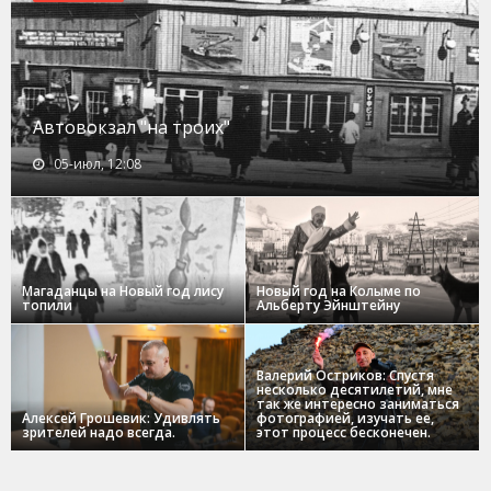
Автовокзал "на троих"
05-июл, 12:08
Магаданцы на Новый год лису
Новый год на Колыме по
топили
Альберту Эйнштейну
Валерий Остриков: Спустя
несколько десятилетий, мне
так же интересно заниматься
Алексей Грошевик: Удивлять
фотографией, изучать ее,
зрителей надо всегда.
этот процесс бесконечен.