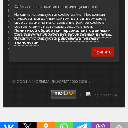
О проекте
Реклама
Файлы cookie и политика конфиденциальности.
Реклама на
Главный туристический портал
На сайте используются cookie-файлы. Продолжая
портале
Колымы
пользоваться данным сайтом, вы подтверждаете
Отзывы и
Политика в отношении обработки
свое согласие на использование файлов cookie в
соответствии с настоящим уведомлением,
предложения
персональных данных
Политикой обработки персональных данных
и
Интернет-
Согласие на обработку персональных
Согласием на обработку персональных данных
.
услуги
данных
На сайте используются
рекомендательные
технологии
.
Разработка
сайтов
Принять
© ООО ИА "КОЛЫМА-ИНФОРМ" 2000-2026 г.