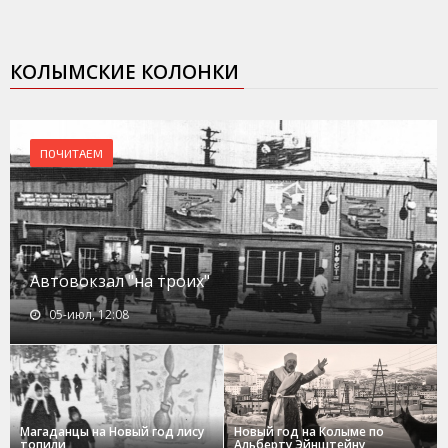
КОЛЫМСКИЕ КОЛОНКИ
ПОЧИТАЕМ
Автовокзал "на троих"
05-июл, 12:08
Магаданцы на Новый год лису
Новый год на Колыме по
топили
Альберту Эйнштейну