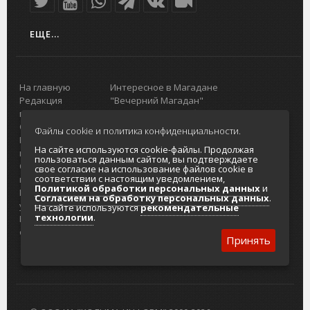
ЕЩЕ...
На главную
Интересное в Магадане
Редакция
"Вечерний Магадан"
портала
Городская доска объявлений
О проекте
Реклама
Файлы cookie и политика конфиденциальности.
Реклама на
Главный туристический портал
На сайте используются cookie-файлы. Продолжая
портале
Колымы
пользоваться данным сайтом, вы подтверждаете
Отзывы и
Политика в отношении обработки
свое согласие на использование файлов cookie в
соответствии с настоящим уведомлением,
предложения
персональных данных
Политикой обработки персональных данных
и
Интернет-
Согласие на обработку персональных
Согласием на обработку персональных данных
.
услуги
данных
На сайте используются
рекомендательные
технологии
.
Разработка
сайтов
Принять