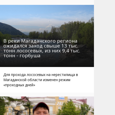
Маршруты. Улицы, остановки
Мошенники
Телефоны
Интернет
Автобусы Магадан – Аэропорт
Жилье
Таблица приливов отливов
Не мусорить
Браконьеры
В реки Магаданского региона
ожидался заход свыше 13 тыс.
тонн лососевых, из них 9,4 тыс.
тонн - горбуша
Для прохода лососевых на нерестилища в
Магаданской области изменен режим
«проходных дней»