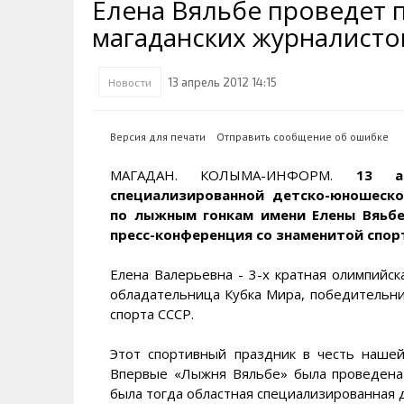
Елена Вяльбе проведет 
Транспортная инфраструктура
Губернатор
Инте
Кван
магаданских журналисто
Их надо знать. Галерея славы
Наркоте нет
Песн
Визи
Колымы
Аэропорт Магадан
Хран
Благ
13 апрель 2012 14:15
Новости
Достопримечательности
Магадана и области
Полицейских не бить
Онла
Ипот
Туристическик маршруты
Сельское хозяйство
Горн
Версия для печати
Отправить сообщение об ошибке
Аварии ДТП
Алим
МАГАДАН. КОЛЫМА-ИНФОРМ.
13 а
специализированной детско-юношеско
по лыжным гонкам имени Елены Вяьбе»
пресс-конференция со знаменитой спор
Елена Валерьевна - 3-х кратная олимпийск
обладательница Кубка Мира, победительни
спорта СССР.
Этот спортивный праздник в честь наше
Впервые «Лыжня Вяльбе» была проведена
была тогда областная специализированная 