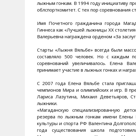
лыжным гонкам. В 1994 году инициативу пр
облспорткомитет. С тех пор соревнования с
Имя Почетного гражданина города Мага
Гиннеса как «Лучшей лыжницы XX столетия»
Валерьевна награждена орденом «За заслуги
Старты «Лыжня Вяльбе» всегда были массо
составляло 500 человек. Но с каждым п
соревнований увеличивалось. Елена Вал
принимает участие в лыжных гонках и награ
С 2007 года Елена Вяльбе стала приглаш
чемпионов Мира и олимпийских и игр. В п
Лариса Лазутина, Михаил Деветьяров, С
лыжники.
«Магаданскую специализированную детс
резерва по лыжным гонкам имени Елены 
культуры и спорта РФ Валентина Долгополо
года существования школа подготови