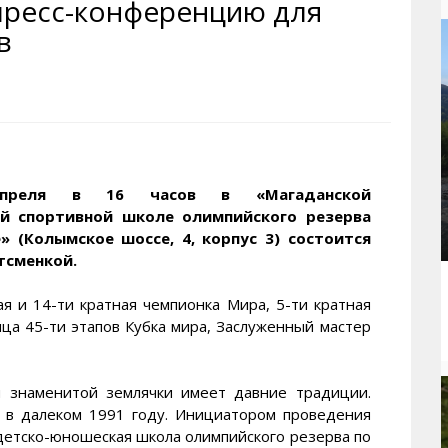
пресс-конференцию для
рактивная карта
ториум
Кинохроника Магадана
УМВД
в
и о Колыме
т
3D районы города
Косторезы Магадана
ители экрана. Заставки
оустройство
Фотоальбом
Профсоюзы
йн вебкамеры в Магадане
ека
Соцподдержка
олыжная школа
Рыбу ловим
енты
Магадан в Instagram
преля в 16 часов в «Магаданской
й спортивной школе олимпийского резерва
 (Колымское шоссе, 4, корпус 3) состоится
тсменкой.
ая и 14-ти кратная чемпионка Мира, 5-ти кратная
ца 45-ти этапов Кубка мира, Заслуженный мастер
й знаменитой землячки имеет давние традиции.
 в далеком 1991 году. Инициатором проведения
детско-юношеская школа олимпийского резерва по