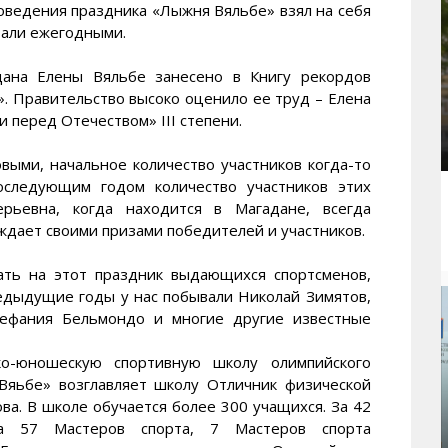
оведения праздника «Лыжня Вяльбе» взял на себя
тали ежегодными.
дана Елены Вяльбе занесено в Книгу рекордов
. Правительство высоко оценило ее труд – Елена
 перед Отечеством» III степени.
выми, начальное количество участников когда-то
оследующим годом количество участников этих
ерьевна, когда находится в Магадане, всегда
ждает своими призами победителей и участников.
ать на этот праздник выдающихся спортсменов,
редыдущие годы у нас побывали Николай Зимятов,
тефания Бельмондо и многие другие известные
ко-юношескую спортивную школу олимпийского
Вяьбе» возглавляет школу Отличник физической
ва. В школе обучается более 300 учащихся. За 42
ла 57 Мастеров спорта, 7 Мастеров спорта