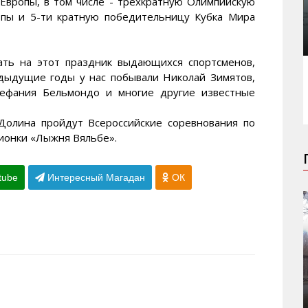
Европы, в том числе - трехкратную Олимпийскую
опы и 5-ти кратную победительницу Кубка Мира
ать на этот праздник выдающихся спортсменов,
едыдущие годы у нас побывали Николай Зимятов,
тефания Бельмондо и многие другие известные
 Долина пройдут Всероссийские соревнования по
ионки «Лыжня Вяльбе».
tube
Интересный Магадан
ОК