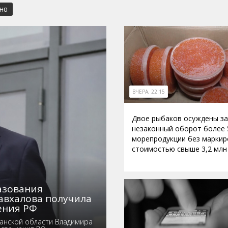
СНО
ВЧЕРА, 22:15
Двое рыбаков осуждены за
незаконный оборот более 
морепродукции без маркир
стоимостью свыше 3,2 млн
азования
авхалова получила
ения РФ
анской области Владимира