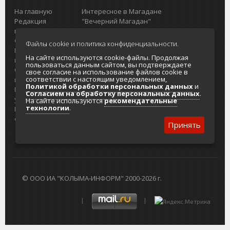
На главную
Интересное в Магадане
Редакция
"Вечерний Магадан"
портала
Городская доска объявлений
О проекте
Реклама
Файлы cookie и политика конфиденциальности.
Реклама на
Главный туристический портал
На сайте используются cookie-файлы. Продолжая
портале
Колымы
пользоваться данным сайтом, вы подтверждаете
Отзывы и
Политика в отношении обработки
свое согласие на использование файлов cookie в
соответствии с настоящим уведомлением,
предложения
персональных данных
Политикой обработки персональных данных
и
Интернет-
Согласие на обработку персональных
Согласием на обработку персональных данных
.
услуги
данных
На сайте используются
рекомендательные
технологии
.
Разработка
сайтов
Принять
© ООО ИА "КОЛЫМА-ИНФОРМ" 2000-2026 г.