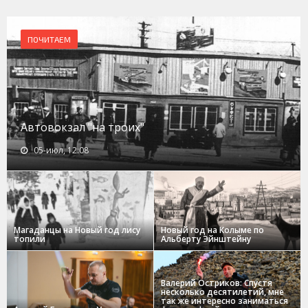
ПОЧИТАЕМ
Автовокзал "на троих"
05-июл, 12:08
Магаданцы на Новый год лису
Новый год на Колыме по
топили
Альберту Эйнштейну
Валерий Остриков: Спустя
несколько десятилетий, мне
так же интересно заниматься