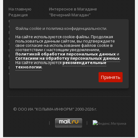
На главную
Интересное в Магадане
Редакция
"Вечерний Магадан"
портала
Городская доска объявлений
О проекте
Реклама
Файлы cookie и политика конфиденциальности.
Реклама на
Главный туристический портал
На сайте используются cookie-файлы. Продолжая
портале
Колымы
пользоваться данным сайтом, вы подтверждаете
Отзывы и
Политика в отношении обработки
свое согласие на использование файлов cookie в
соответствии с настоящим уведомлением,
предложения
персональных данных
Политикой обработки персональных данных
и
Интернет-
Согласие на обработку персональных
Согласием на обработку персональных данных
.
услуги
данных
На сайте используются
рекомендательные
технологии
.
Разработка
сайтов
Принять
© ООО ИА "КОЛЫМА-ИНФОРМ" 2000-2026 г.