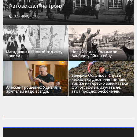
Автовокзал "на троих"
05-июл, 12:08
Магаданцы на Новый год лису
Новый год на Колыме по
топили
Альберту Эйнштейну
Валерий Остриков: Спустя
несколько десятилетий, мне
так же интересно заниматься
Алексей Грошевик: Удивлять
фотографией, изучать ее,
зрителей надо всегда.
этот процесс бесконечен.