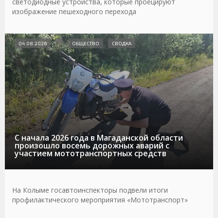
светодиодные устройства, которые проецируют
изображение пешеходного перехода
04.08.2026
ОБЩЕСТВО
СВОДКА
С начала 2026 года в Магаданской области
произошло восемь дорожных аварий с
участием мототранспортных средств
На Колыме госавтоинспекторы подвели итоги
профилактического мероприятия «Мототранспорт»