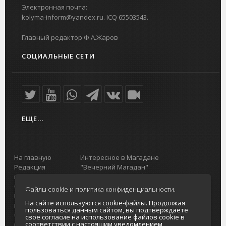
Электронная почта:
kolyma-inform@yandex.ru. ICQ 65503543.
Главный редактор Ф.А.Жаров
СОЦИАЛЬНЫЕ СЕТИ
ЕЩЕ...
На главную
Интересное в Магадане
Редакция
"Вечерний Магадан"
портала
Городская доска объявлений
О проекте
Реклама
Файлы cookie и политика конфиденциальности.
Реклама на
Главный туристический портал
На сайте используются cookie-файлы. Продолжая
портале
Колымы
пользоваться данным сайтом, вы подтверждаете
Отзывы и
Политика в отношении обработки
свое согласие на использование файлов cookie в
соответствии с настоящим уведомлением,
предложения
персональных данных