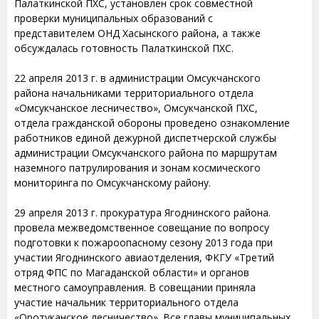
Палаткинской ПХС, установлен срок совместной
проверки муниципальных образований с
представителем ОНД Хасынского района, а также
обсуждалась готовность Палаткинской ПХС.
22 апреля 2013 г. в администрации Омсукчанского
района начальниками территориального отдела
«Омсукчанское лесничество», Омсукчанской ПХС,
отдела гражданской обороны проведено ознакомление
работников единой дежурной диспетчерской службы
администрации Омсукчанского района по маршрутам
наземного патрулирования и зонам космического
мониторинга по Омсукчанскому району.
29 апреля 2013 г. прокуратура Ягоднинского района.
провела межведомственное совещание по вопросу
подготовки к пожароопасному сезону 2013 года при
участии Ягоднинского авиаотделения, ФКГУ «Третий
отряд ФПС по Магаданской области» и органов
местного самоуправления. В совещании приняла
участие начальник территориального отдела
«Оротуканское лесничество». Все главы муниципальных