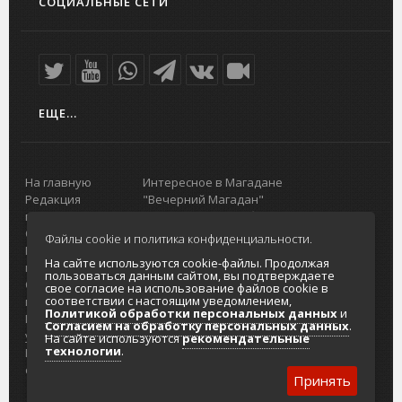
СОЦИАЛЬНЫЕ СЕТИ
ЕЩЕ...
На главную
Интересное в Магадане
Редакция
"Вечерний Магадан"
портала
Городская доска объявлений
О проекте
Реклама
Файлы cookie и политика конфиденциальности.
Реклама на
Главный туристический портал
На сайте используются cookie-файлы. Продолжая
портале
Колымы
пользоваться данным сайтом, вы подтверждаете
Отзывы и
Политика в отношении обработки
свое согласие на использование файлов cookie в
соответствии с настоящим уведомлением,
предложения
персональных данных
Политикой обработки персональных данных
и
Интернет-
Согласие на обработку персональных
Согласием на обработку персональных данных
.
услуги
данных
На сайте используются
рекомендательные
технологии
.
Разработка
сайтов
Принять