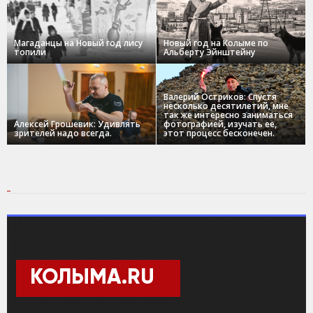
Магаданцы на Новый год лису
Новый год на Колыме по
топили
Альберту Эйнштейну
Валерий Остриков: Спустя
несколько десятилетий, мне
так же интересно заниматься
Алексей Грошевик: Удивлять
фотографией, изучать ее,
зрителей надо всегда.
этот процесс бесконечен.
КОЛЫМА.RU