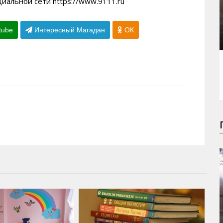
альной сети https://www.9111.ru
tube
Интересный Магадан
ОК