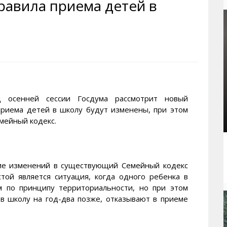
равила приема детей в
рактивная карта
ториум
Кинохроника Магадана
УМВД
и о Колыме
т
3D районы города
Косторезы Магадана
ители экрана. Заставки
оустройство
Фотоальбом
Профсоюзы
йн вебкамеры в Магадане
ека
Соцподдержка
олыжная школа
Рыбу ловим
енты
Магадан в Instagram
осенней сессии Госдума рассмотрит новый
 приема детей в школу будут изменены, при этом
мейный кодекс.
ние изменений в существующий Семейный кодекс
той является ситуация, когда одного ребенка в
 по принципу территориальности, но при этом
в школу на год-два позже, отказывают в приеме