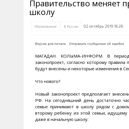
Правительство меняет п
Транспортная инфраструктура
Губернатор
Инте
Кван
школу
Их надо знать. Галерея славы
Наркоте нет
Песн
Визи
Колымы
Аэропорт Магадан
Хран
Благ
02 октябрь 2019 16:26
Образование
В России
Достопримечательности
Магадана и области
Полицейских не бить
Онла
Ипот
Туристическик маршруты
Сельское хозяйство
Горн
Версия для печати
Отправить сообщение об ошибке
Аварии ДТП
Алим
МАГАДАН. КОЛЫМА-ИНФОРМ. В период 
законопроект, согласно которому правила
будут внесены и некоторые изменения в Се
Что нового?
Новый законопроект предполагает внесе
РФ. На сегодняшний день достаточно час
семье принимают в школу рядом с домом
второму ребенку из этой семьи, идущему 
даже в начальную школу.