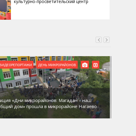
культурно-просветительский центр
ВИДЕОРЕПОРТАЖИ
ДЕНЬ МИКРОРАЙОНОВ
ВИДЕОРЕ
Акция «Дни микрорайонов: Магадан – наш
В Магад
общий дом» прошла в микрорайоне Нагаево
домов к