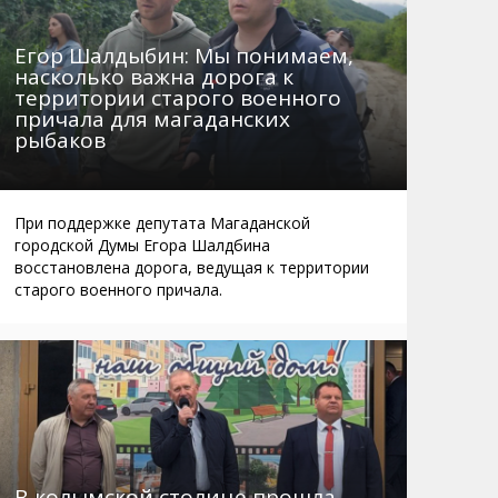
Егор Шалдыбин: Мы понимаем,
насколько важна дорога к
территории старого военного
причала для магаданских
рыбаков
При поддержке депутата Магаданской
городской Думы Егора Шалдбина
восстановлена дорога, ведущая к территории
старого военного причала.
В колымской столице прошла