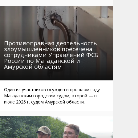
Маршруты. Улицы, остановки
Мошенники
Телефоны
Интернет
Автобусы Магадан – Аэропорт
Жилье
Таблица приливов отливов
Не мусорить
Противоправная деятельность
Браконьеры
злоумышленников пресечена
сотрудниками Управлений ФСБ
России по Магаданской и
Амурской областям
Один из участников осужден в прошлом году
Магаданским городским судом, второй — в
июле 2026 г. судом Амурской области.