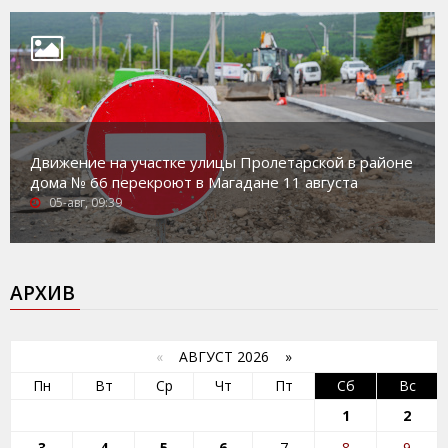
Движение на участке улицы Пролетарской в районе
дома № 66 перекроют в Магадане 11 августа
05-авг, 09:39
АРХИВ
«
АВГУСТ 2026 »
Пн
Вт
Ср
Чт
Пт
Сб
Вс
1
2
3
4
5
6
7
8
9