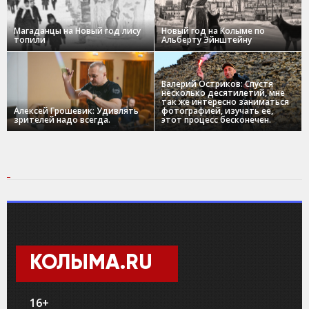
Магаданцы на Новый год лису
Новый год на Колыме по
топили
Альберту Эйнштейну
Валерий Остриков: Спустя
несколько десятилетий, мне
так же интересно заниматься
Алексей Грошевик: Удивлять
фотографией, изучать ее,
зрителей надо всегда.
этот процесс бесконечен.
КОЛЫМА.RU
16+