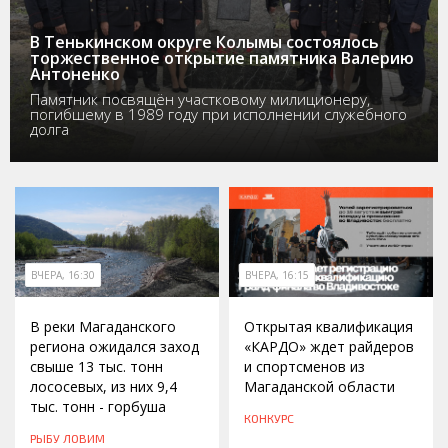
В Тенькинском округе Колымы состоялось
торжественное открытие памятника Валерию
Антоненко
Памятник посвящён участковому милиционеру,
погибшему в 1989 году при исполнении служебного
долга
ВЧЕРА, 16:30
ВЧЕРА, 16:15
В реки Магаданского
Открытая квалификация
региона ожидался заход
«КАРДО» ждет райдеров
свыше 13 тыс. тонн
и спортсменов из
лососевых, из них 9,4
Магаданской области
тыс. тонн - горбуша
КОНКУРС
РЫБУ ЛОВИМ