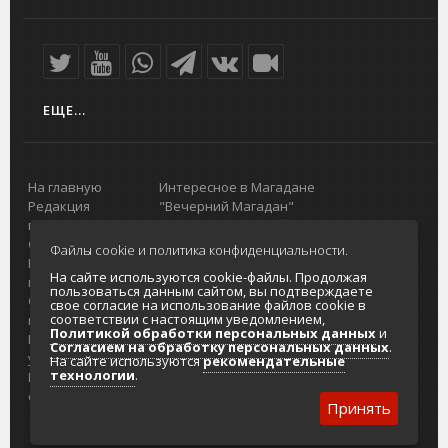
ЕЩЕ...
На главную
Интересное в Магадане
Редакция
"Вечерний Магадан"
портала
Городская доска объявлений
О проекте
Реклама
Файлы cookie и политика конфиденциальности.
Реклама на
Главный туристический портал
На сайте используются cookie-файлы. Продолжая
портале
Колымы
пользоваться данным сайтом, вы подтверждаете
Отзывы и
Политика в отношении обработки
свое согласие на использование файлов cookie в
соответствии с настоящим уведомлением,
предложения
персональных данных
Политикой обработки персональных данных
и
Интернет-
Согласие на обработку персональных
Согласием на обработку персональных данных
.
услуги
данных
На сайте используются
рекомендательные
технологии
.
Разработка
сайтов
Принять