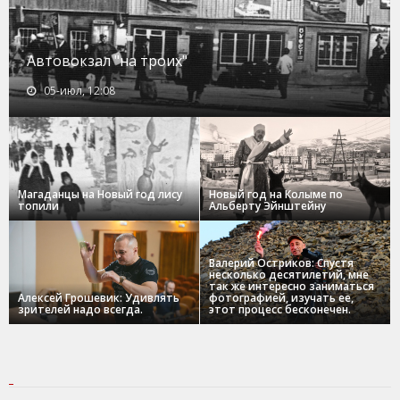
Автовокзал "на троих"
05-июл, 12:08
Магаданцы на Новый год лису
Новый год на Колыме по
топили
Альберту Эйнштейну
Валерий Остриков: Спустя
несколько десятилетий, мне
так же интересно заниматься
Алексей Грошевик: Удивлять
фотографией, изучать ее,
зрителей надо всегда.
этот процесс бесконечен.