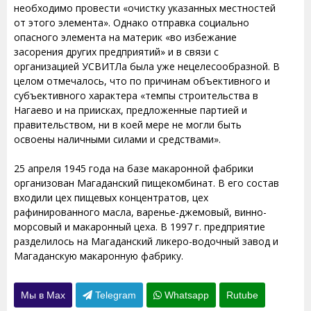
необходимо провести «очистку указанных местностей
от этого элемента». Однако отправка социально
опасного элемента на материк «во избежание
засорения других предприятий» и в связи с
организацией УСВИТЛа была уже нецелесообразной. В
целом отмечалось, что по причинам объективного и
субъективного характера «темпы строительства в
Нагаево и на приисках, предложенные партией и
правительством, ни в коей мере не могли быть
освоены наличными силами и средствами».
25 апреля 1945 года на базе макаронной фабрики
организован Магаданский пищекомбинат. В его состав
входили цех пищевых концентратов, цех
рафинированного масла, варенье-джемовый, винно-
морсовый и макаронный цеха. В 1997 г. предприятие
разделилось на Магаданский ликеро-водочный завод и
Магаданскую макаронную фабрику.
Мы в Max
Telegram
Whatsapp
Rutube