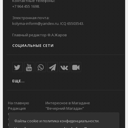
Контактные телефоны:
+7 964 455 1698.
Электронная почта:
kolyma-inform@yandex.ru. ICQ 65503543.
Главный редактор Ф.А.Жаров
СОЦИАЛЬНЫЕ СЕТИ
ЕЩЕ...
На главную
Интересное в Магадане
Редакция
"Вечерний Магадан"
портала
Городская доска объявлений
О проекте
Реклама
Файлы cookie и политика конфиденциальности.
Реклама на
Главный туристический портал