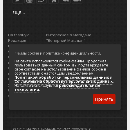
ЕЩЕ...
На главную
Интересное в Магадане
Редакция
"Вечерний Магадан"
портала
Городская доска объявлений
О проекте
Реклама
Файлы cookie и политика конфиденциальности.
Реклама на
Главный туристический портал
На сайте используются cookie-файлы. Продолжая
портале
Колымы
пользоваться данным сайтом, вы подтверждаете
Отзывы и
Политика в отношении обработки
свое согласие на использование файлов cookie в
соответствии с настоящим уведомлением,
предложения
персональных данных
Политикой обработки персональных данных
и
Интернет-
Согласие на обработку персональных
Согласием на обработку персональных данных
.
услуги
данных
На сайте используются
рекомендательные
технологии
.
Разработка
сайтов
Принять
© ООО ИА "КОЛЫМА-ИНФОРМ" 2000-2026 г.