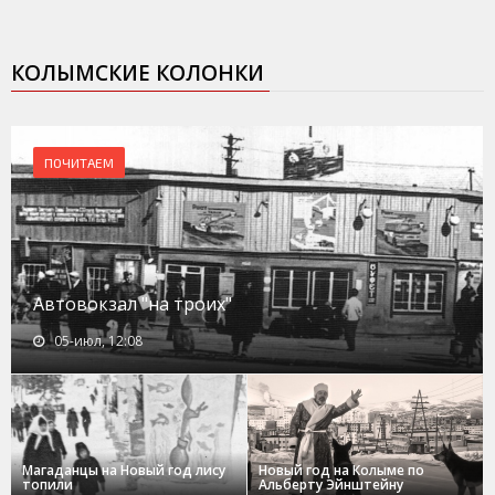
КОЛЫМСКИЕ КОЛОНКИ
ПОЧИТАЕМ
Автовокзал "на троих"
05-июл, 12:08
Магаданцы на Новый год лису
Новый год на Колыме по
топили
Альберту Эйнштейну