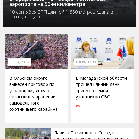
аэропорта на 56-м километре
10 сентября ВПП длиной 1 680 метров сдана в
эксплуатацию
ВЧЕРА, 23:37
ВЧЕРА, 17:09
В Ольском округе
В Магаданской области
вынесен приговор по
прошёл Единый день
уголовному делу о
приёмов семей
незаконном хранении
участников СВО
самодельного
ЕР
охотничьего карабина
Лариса Поликанова: Сегодня
праздник всех причастных к спорту