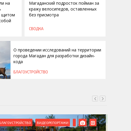
ли на
Магаданский подросток пойман за
ь
кражу велосипедов, оставленных
м щитом
без присмотра
особой
СВОДКА
О проведении исследований на территории
города Магадан для разработки дизайн-
кода
БЛАГОУСТРОЙСТВО
БЛАГОУСТРОЙСТВО
ВИДЕОРЕПОРТАЖИ
ВИДЕОРЕ