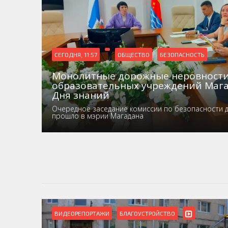
СЕГОДНЯ, 11:57
ОБЩЕСТВО
БЕЗОПАСНОСТЬ
Монолитные дорожные неровности 
образовательных учреждений Мага
Дня знаний
Очередное заседание комиссии по безопасности 
прошло в мэрии Магадана
ВИДЕОРЕПОРТАЖИ
БЛАГОУСТРОЙСТВО