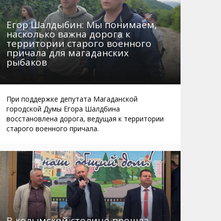
Егор Шалдыбин: Мы понимаем,
насколько важна дорога к
территории старого военного
причала для магаданских
рыбаков
При поддержке депутата Магаданской
городской Думы Егора Шалдбина
восстановлена дорога, ведущая к территории
старого военного причала.
В колымской столице прошла