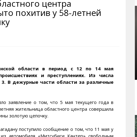
бластного центра
рактивная карта
ториум
Кинохроника Магадана
УМВД
ыто похитив у 58-летней
и о Колыме
т
3D районы города
Косторезы Магадана
ку
ители экрана. Заставки
оустройство
Фотоальбом
Профсоюзы
йн вебкамеры в Магадане
ека
Соцподдержка
олыжная школа
Рыбу ловим
енты
Магадан в Instagram
нской области в период с 12 по 14 мая
происшествиях и преступлениях. Из числа
3. В дежурные части области за различные
ло заявление о том, что 5 мая текущего года в
летняя жительница областного центра совершила
ины золотую цепочку.
агадану поступило сообщение о том, что 11 мая у
 из автомобиля «Митсубиси Кантер» свободным