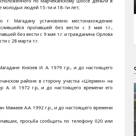
расположенного по Марчеканскому шоссе деньги в
е молодых людей 15-ти и 18-ти лет;
 г. Магадану установлено местонахождение
ислившейся пропавшей без вести с 3 мая т.г.,
павшей без вести с 9 мая т.г. и гражданина Орлова
ти с 28 марта т.г.
агадане Князев И. А. 1979 г.р., и до настоящего
кчанском районе в сторону участка «Шермен» на
р А. И. 1972 г.р, и до настоящего времени его
ан Мамаев А.А. 1992 г.р., и до настоящего времени
опавших, просьба сообщить по телефону 020 или