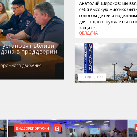
Анатолий Широков: Вы взя
себя высокую миссию: быт
голосом детей и надежны
для тех, кто нуждается в 
защите
ОБЛДУМА
установят вблизи
дана в преддверии
дорожного движения
СЕГОДНЯ, 11:30
ВИДЕОРЕПОРТАЖИ