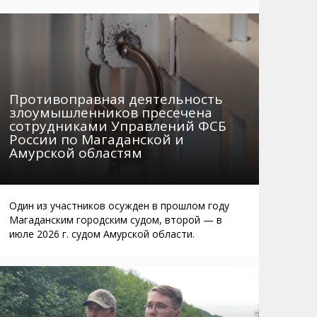
Маршруты. Улицы, остановки
Мошенники
Телефоны
Интернет
Автобусы Магадан – Аэропорт
Жилье
Таблица приливов отливов
Не мусорить
Противоправная деятельность
Браконьеры
злоумышленников пресечена
сотрудниками Управлений ФСБ
России по Магаданской и
Амурской областям
Один из участников осужден в прошлом году
Магаданским городским судом, второй — в
июле 2026 г. судом Амурской области.