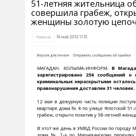
51-летняя жительница о
Транспортная инфраструктура
Губернатор
Инте
Кван
совершила грабеж, откр
Их надо знать. Галерея славы
Наркоте нет
Песн
Визи
Колымы
женщины золотую цепоч
Аэропорт Магадан
Хран
Благ
Достопримечательности
Магадана и области
Полицейских не бить
Онла
Ипот
14 май 2012 17:15
Новости
Туристическик маршруты
Сельское хозяйство
Горн
Версия для печати
Отправить сообщение об ошибке
Аварии ДТП
Алим
МАГАДАН. КОЛЫМА-ИНФОРМ.
В Магада
зарегистрировано 256 сообщений о 
криминальных нераскрытыми осталось 
правонарушения доставлен 31 человек.
12 мая в дежурную часть полиции поступи
квартире дома № 8 по улице Флотской 51-
грабеж, открыто похитив у 58-летней женщ
В этот же день в УМВД России по городу М
дома № 7-а по Марчеканскому переулку