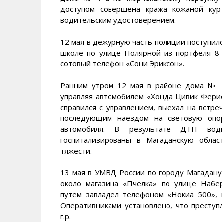
доступом совершена кража кожаной кур
водительским удостоверением.
12 мая в дежурную часть полиции поступило
школе по улице Полярной из портфеля 8
сотовый телефон «Сони Эриксон».
Ранним утром 12 мая в районе дома № 2
управляя автомобилем «Хонда Цивик Ферио
справился с управлением, выехал на встре
последующим наездом на световую опор
автомобиля. В результате ДТП води
госпитализированы в Магаданскую обла
тяжести.
13 мая в УМВД России по городу Магадану 
около магазина «Пчелка» по улице Наб
путем завладел телефоном «Нокиа 500»,
Оперативниками установлено, что престу
г.р.