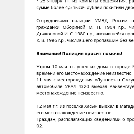
• 25 января т.г. из комнаты общежития, 
сумме более 4,5 тысяч рублей похитили дво
Сотрудниками полиции УМВД России по
гражданки Обориной М. П. 1964 г.р., ч
Дьяконовой И. С. 1980 г.р., числившейся про
К. В. 1986 г.р., числившего пропавшим без вес
Внимание! Полиция просит помочь!
Утром 10 мая т.г. ушел из дома в городе М
времени его местонахождение неизвестно.
11 мая с месторождения «Лунное» в Омсу
автомобиле УРАЛ-4320 выехал Райзенгауе
местонахождение неизвестно.
12 мая т.г. из поселка Хасын выехал в Магад
его местонахождение неизвестно.
Граждан, располагающих сведениями о пр
02.