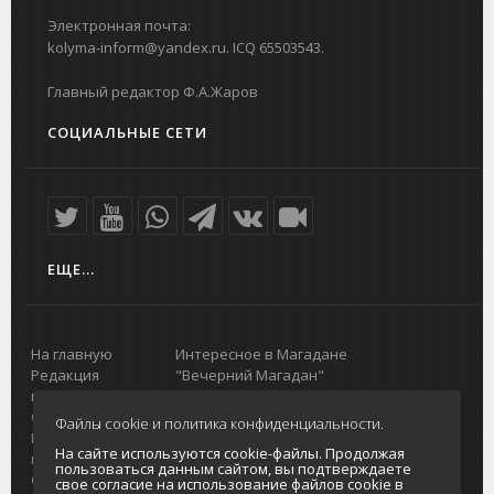
Электронная почта:
kolyma-inform@yandex.ru. ICQ 65503543.
Главный редактор Ф.А.Жаров
СОЦИАЛЬНЫЕ СЕТИ
ЕЩЕ...
На главную
Интересное в Магадане
Редакция
"Вечерний Магадан"
портала
Городская доска объявлений
О проекте
Реклама
Файлы cookie и политика конфиденциальности.
Реклама на
Главный туристический портал
На сайте используются cookie-файлы. Продолжая
портале
Колымы
пользоваться данным сайтом, вы подтверждаете
Отзывы и
Политика в отношении обработки
свое согласие на использование файлов cookie в