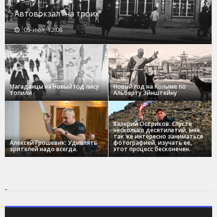
Автовокзал "на троих"
05-июл, 12:08
Магаданцы на Новый год лису
Новый год на Колыме по
топили
Альберту Эйнштейну
Валерий Остриков: Спустя
несколько десятилетий, мне
так же интересно заниматься
Алексей Грошевик: Удивлять
фотографией, изучать ее,
зрителей надо всегда.
этот процесс бесконечен.