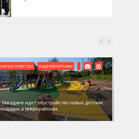
БЛАГОУСТРОЙСТВО
ВИДЕОРЕПОРТАЖИ
ВИДЕОРЕ
В Магадане идет обустройство новых детских
Акция «
площадок в микрорайонах.
общий д