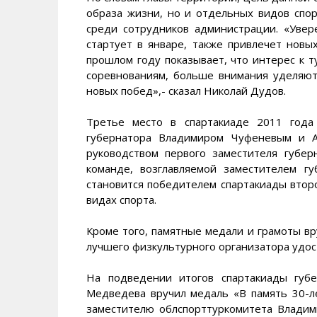
образа жизни, но и отдельных видов спор
среди сотрудников администрации. «Увере
стартует в январе, также привлечет новы
прошлом году показывает, что интерес к 
соревнованиям, больше внимания уделяют
новых побед»,- сказал Николай Дудов.
Третье место в спартакиаде 2011 года 
губернатора Владимиром Чуфеневым и А
руководством первого заместителя губер
команде, возглавляемой заместителем г
становится победителем спартакиады второ
видах спорта.
Кроме того, памятные медали и грамоты вр
лучшего физкультурного организатора удос
На подведении итогов спартакиады губ
Медведева вручил медаль «В память 30-ле
заместителю облспорттуркомитета Владим