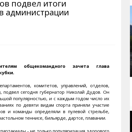
ов подвел итоги
рактивная карта
ториум
Кинохроника Магадана
УМВД
в администрации
и о Колыме
т
3D районы города
Косторезы Магадана
ители экрана. Заставки
оустройство
Фотоальбом
Профсоюзы
йн вебкамеры в Магадане
ека
Соцподдержка
олыжная школа
Рыбу ловим
енты
Магадан в Instagram
ителям общекомандного зачета глава
кубки.
епартаментов, комитетов, управлений, отделов,
, подвел сегодня губернатор Николай Дудов. Он
льшой популярностью, и с каждым годом число их
ованиях по девяти видам спорта приняли участие
нов и команды определяли в пулевой стрельбе,
настольном теннисе, бильярде, дартсе, плавании.
спартакиады - не только популяризация здорового