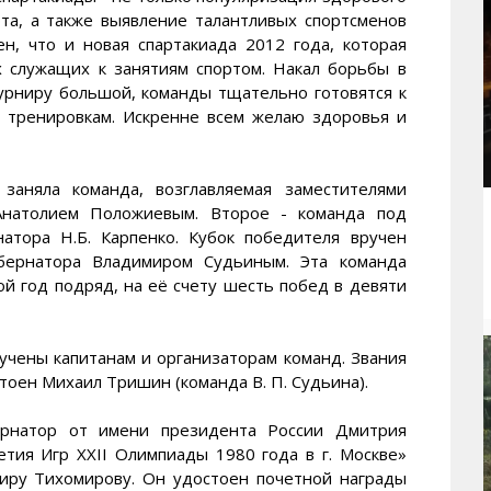
та, а также выявление талантливых спортсменов
н, что и новая спартакиада 2012 года, которая
х служащих к занятиям спортом. Накал борьбы в
турниру большой, команды тщательно готовятся к
 тренировкам. Искренне всем желаю здоровья и
заняла команда, возглавляемая заместителями
натолием Положиевым. Второе - команда под
натора Н.Б. Карпенко. Кубок победителя вручен
убернатора Владимиром Судьиным. Эта команда
й год подряд, на её счету шесть побед в девяти
учены капитанам и организаторам команд. Звания
тоен Михаил Тришин (команда В. П. Судьина).
ернатор от имени президента России Дмитрия
тия Игр XXII Олимпиады 1980 года в г. Москве»
иру Тихомирову. Он удостоен почетной награды