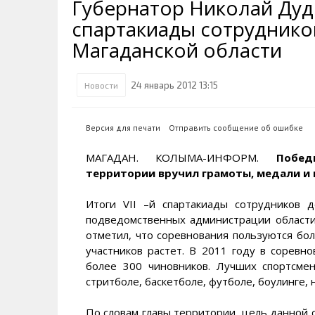
Губернатор Николай Дуд
Транспортная инфраструктура
Губернатор
Инте
Кван
спартакиады сотруднико
Их надо знать. Галерея славы
Наркоте нет
Песн
Визи
Колымы
Магаданской области
Аэропорт Магадан
Хран
Благ
Достопримечательности
Магадана и области
Полицейских не бить
Онла
Ипот
24 январь 2012 13:15
Новости
Туристическик маршруты
Сельское хозяйство
Горн
Версия для печати
Отправить сообщение об ошибке
Аварии ДТП
Алим
МАГАДАН. КОЛЫМА-ИНФОРМ.
Побед
территории вручил грамоты, медали и 
Итоги VII –й спартакиады сотрудников д
подведомственных администрации области
отметил, что соревнования пользуются бо
участников растет. В 2011 году в соревн
более 300 чиновников. Лучших спортсме
стритболе, баскетболе, футболе, боулинге, 
По словам главы территории, цель данной 