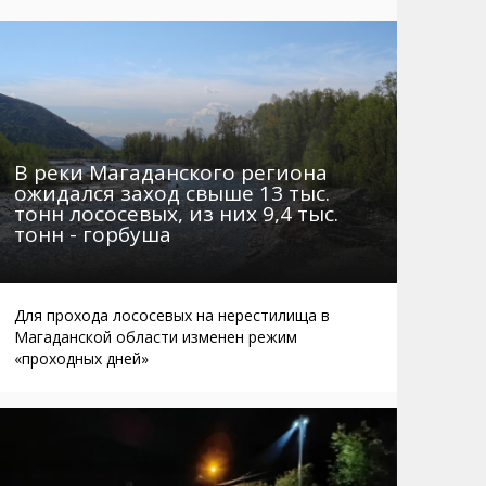
Маршруты. Улицы, остановки
Мошенники
Телефоны
Интернет
Автобусы Магадан – Аэропорт
Жилье
Таблица приливов отливов
Не мусорить
Браконьеры
В реки Магаданского региона
ожидался заход свыше 13 тыс.
тонн лососевых, из них 9,4 тыс.
тонн - горбуша
Для прохода лососевых на нерестилища в
Магаданской области изменен режим
«проходных дней»