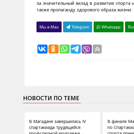
за значительный вклад в развитие спорта 
также пропаганду здорового образа жизни.
Мы в Max
Telegram
Whatsapp
Ru
НОВОСТИ ПО ТЕМЕ
09.04.2013
11.12.2012
В Магадане завершилась IV
В финале Ма
спартакиада трудящейся
по Спартаки
профсоюзной молодежи
спорта прин