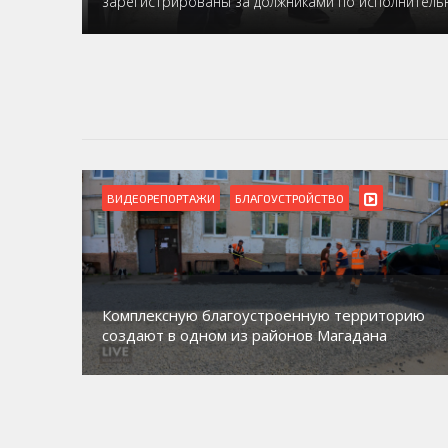
зарегистрированы за должниками по исполнител
ВИДЕОРЕПОРТАЖИ
Магадан присоединился к пилотному проекту
торию
по работе с несовершеннолетними из групп
а
социального риска «Переправа»