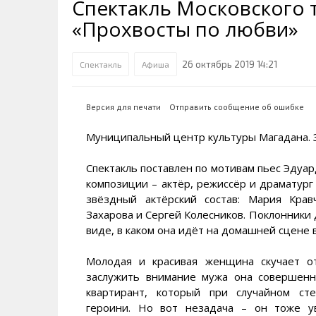
Спектакль Московского 
Транспортная инфраструктура
Губернатор
Инте
Кван
«Прохвосты по любви»
Их надо знать. Галерея славы
Наркоте нет
Песн
Визи
Колымы
Аэропорт Магадан
Хран
Благ
26 октябрь 2019 14:21
Спектакль
Афиша
Достопримечательности
Магадана и области
Полицейских не бить
Онла
Ипот
Туристическик маршруты
Сельское хозяйство
Горн
Версия для печати
Отправить сообщение об ошибке
Аварии ДТП
Алим
Муниципальный центр культуры Магадана. 31
Спектакль поставлен по мотивам пьес Эдуа
композиции – актёр, режиссёр и драматур
звёздный актёрский состав: Мария Крав
Захарова и Сергей Колесников. Поклонники 
виде, в каком она идёт на домашней сцене 
Молодая и красивая женщина скучает о
заслужить внимание мужа она совершенн
квартирант, который при случайном ст
героини. Но вот незадача – он тоже ув