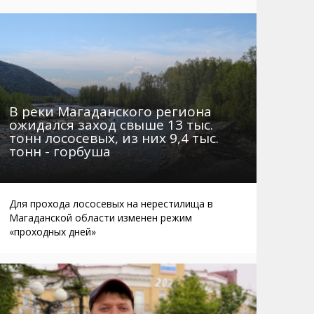
Маршруты. Улицы, остановки
Мошенники
Телефоны
Интернет
Автобусы Магадан – Аэропорт
Жилье
Таблица приливов отливов
Не мусорить
Браконьеры
В реки Магаданского региона
ожидался заход свыше 13 тыс.
тонн лососевых, из них 9,4 тыс.
тонн - горбуша
Для прохода лососевых на нерестилища в
Магаданской области изменен режим
«проходных дней»