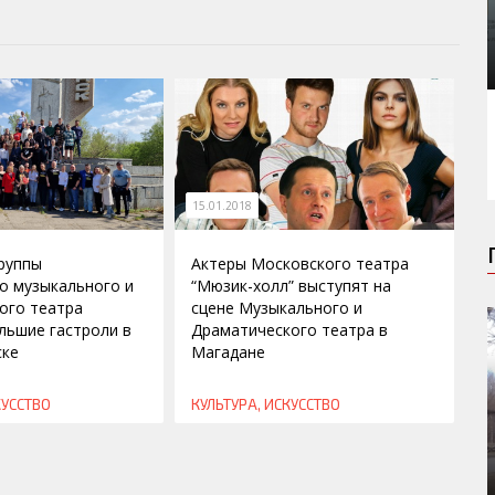
15.01.2018
труппы
Актеры Московского театра
о музыкального и
“Мюзик-холл” выступят на
ого театра
сцене Музыкального и
льшие гастроли в
Драматического театра в
ске
Магадане
КУССТВО
КУЛЬТУРА, ИСКУССТВО