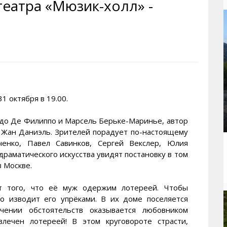
театра «Мюзик-холл» -
рактивная карта
ториум
Кинохроника Магадана
УМВД
и о Колыме
т
3D районы города
Косторезы Магадана
ители экрана. Заставки
оустройство
Фотоальбом
Профсоюзы
йн вебкамеры в Магадане
ека
Соцподдержка
олыжная школа
Рыбу ловим
енты
Магадан в Instagram
 октября в 19.00.
рдо Де Филиппо и Марсель Берьке-Маринье, автор
г Жан Даниэль. Зрителей порадует по-настоящему
ченко, Павел Савинков, Сергей Векслер, Юлия
драматического искусства увидят постановку в том
в Москве.
т того, что её муж одержим лотереей. Чтобы
о изводит его упрёками. В их доме поселяется
ечении обстоятельств оказывается любовником
лечен лотереей! В этом круговороте страсти,