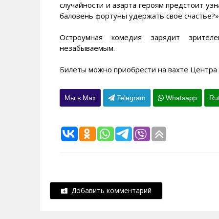
случайности и азарта героям предстоит узн
баловень фортуны удержать своё счастье?»
Остроумная комедия зарядит зрител
незабываемым.
Билеты можно приобрести на вахте Центра 
Мы в Max
Telegram
Whatsapp
Ru
Добавить комментарий