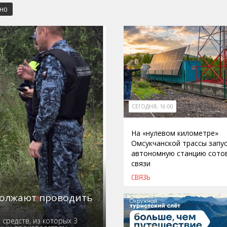
СНО
СЕГОДНЯ, 16:00
На «нулевом километре»
Омсукчанской трассы запу
автономную станцию сото
связи
СВЯЗЬ
должают проводить
средств, из которых 3