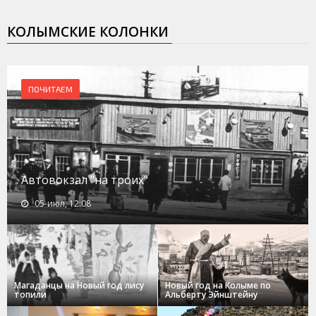
КОЛЫМСКИЕ КОЛОНКИ
ПОЧИТАЕМ
Автовокзал "на троих"
05-июл, 12:08
Магаданцы на Новый год лису
Новый год на Колыме по
топили
Альберту Эйнштейну