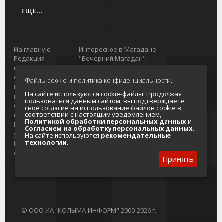
ЕЩЕ...
На главную
Интересное в Магадане
Редакция
"Вечерний Магадан"
портала
Городская доска объявлений
О проекте
Реклама
Файлы cookie и политика конфиденциальности.
Реклама на
Главный туристический портал
На сайте используются cookie-файлы. Продолжая
портале
Колымы
пользоваться данным сайтом, вы подтверждаете
Отзывы и
Политика в отношении обработки
свое согласие на использование файлов cookie в
соответствии с настоящим уведомлением,
предложения
персональных данных
Политикой обработки персональных данных
и
Интернет-
Согласие на обработку персональных
Согласием на обработку персональных данных
.
услуги
данных
На сайте используются
рекомендательные
технологии
.
Разработка
сайтов
Принять
© ООО ИА "КОЛЫМА-ИНФОРМ" 2000-2026 г.