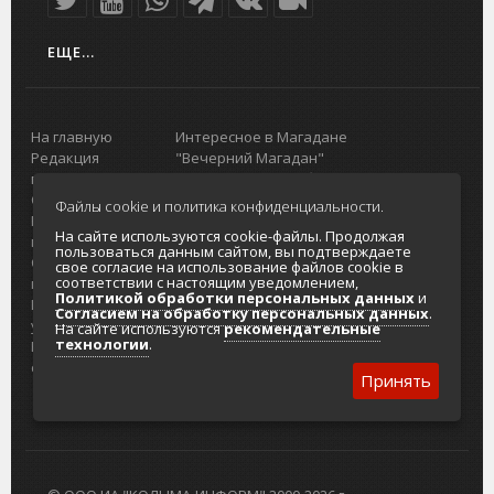
ЕЩЕ...
На главную
Интересное в Магадане
Редакция
"Вечерний Магадан"
портала
Городская доска объявлений
О проекте
Реклама
Файлы cookie и политика конфиденциальности.
Реклама на
Главный туристический портал
На сайте используются cookie-файлы. Продолжая
портале
Колымы
пользоваться данным сайтом, вы подтверждаете
Отзывы и
Политика в отношении обработки
свое согласие на использование файлов cookie в
соответствии с настоящим уведомлением,
предложения
персональных данных
Политикой обработки персональных данных
и
Интернет-
Согласие на обработку персональных
Согласием на обработку персональных данных
.
услуги
данных
На сайте используются
рекомендательные
технологии
.
Разработка
сайтов
Принять