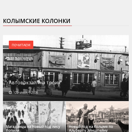
КОЛЫМСКИЕ КОЛОНКИ
ПОЧИТАЕМ
Автовокзал "на троих"
05-июл, 12:08
Магаданцы на Новый год лису
Новый год на Колыме по
топили
Альберту Эйнштейну