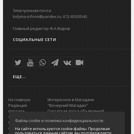
Электронная почта:
kolyma-inform@yandex.ru. ICQ 65503543.
Главный редактор Ф.А.Жаров
СОЦИАЛЬНЫЕ СЕТИ
ЕЩЕ...
На главную
Интересное в Магадане
Редакция
"Вечерний Магадан"
портала
Городская доска объявлений
О проекте
Реклама
Файлы cookie и политика конфиденциальности.
Реклама на
Главный туристический портал
портале
Колымы
На сайте используются cookie-файлы. Продолжая
пользоваться данным сайтом, вы подтверждаете
Отзывы и
Политика в отношении обработки