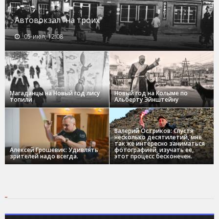
Автовокзал "на троих"
05-июл, 12:08
Магаданцы на Новый год лису
Новый год на Колыме по
топили
Альберту Эйнштейну
Валерий Остриков: Спустя
несколько десятилетий, мне
так же интересно заниматься
Алексей Грошевик: Удивлять
фотографией, изучать ее,
зрителей надо всегда.
этот процесс бесконечен.