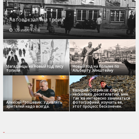
Автовокзал "на троих"
05-июл, 12:08
Магаданцы на Новый год лису
Новый год на Колыме по
топили
Альберту Эйнштейну
Валерий Остриков: Спустя
несколько десятилетий, мне
так же интересно заниматься
Алексей Грошевик: Удивлять
фотографией, изучать ее,
зрителей надо всегда.
этот процесс бесконечен.