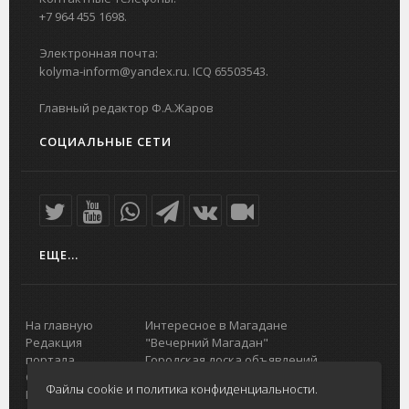
+7 964 455 1698.
Электронная почта:
kolyma-inform@yandex.ru. ICQ 65503543.
Главный редактор Ф.А.Жаров
СОЦИАЛЬНЫЕ СЕТИ
ЕЩЕ...
На главную
Интересное в Магадане
Редакция
"Вечерний Магадан"
портала
Городская доска объявлений
О проекте
Реклама
Файлы cookie и политика конфиденциальности.
Реклама на
Главный туристический портал