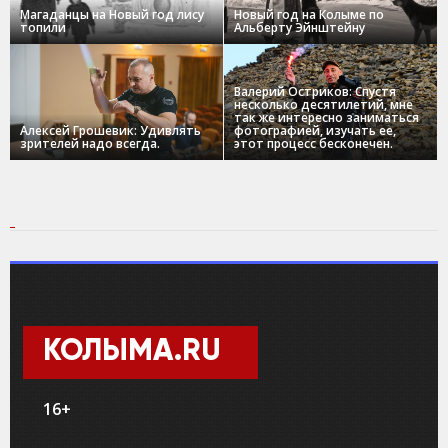
Магаданцы на Новый год лису
Новый год на Колыме по
топили
Альберту Эйнштейну
Валерий Остриков: Спустя
несколько десятилетий, мне
так же интересно заниматься
Алексей Грошевик: Удивлять
фотографией, изучать ее,
зрителей надо всегда.
этот процесс бесконечен.
КОЛЫМА.RU
16+