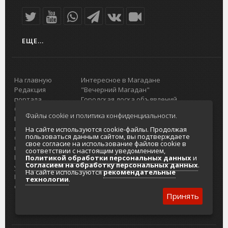
ЕЩЕ...
На главную
Интересное в Магадане
Редакция
"Вечерний Магадан"
портала
Городская доска объявлений
О проекте
Реклама
Файлы cookie и политика конфиденциальности.
Реклама на
Главный туристический портал
портале
Колымы
На сайте используются cookie-файлы. Продолжая
пользоваться данным сайтом, вы подтверждаете
Отзывы и
Политика в отношении обработки
свое согласие на использование файлов cookie в
предложения
персональных данных
соответствии с настоящим уведомлением,
Интернет-
Согласие на обработку персональных
Политикой обработки персональных данных
и
Согласием на обработку персональных данных
.
услуги
данных
На сайте используются
рекомендательные
Разработка
технологии
.
сайтов
Принять