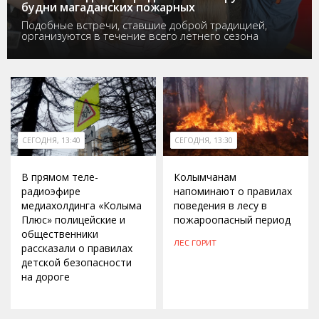
будни магаданских пожарных
Подобные встречи, ставшие доброй традицией,
организуются в течение всего летнего сезона
СЕГОДНЯ, 13:40
СЕГОДНЯ, 13:30
В прямом теле-
Колымчанам
радиоэфире
напоминают о правилах
медиахолдинга «Колыма
поведения в лесу в
Плюс» полицейские и
пожароопасный период
общественники
ЛЕС ГОРИТ
рассказали о правилах
детской безопасности
на дороге