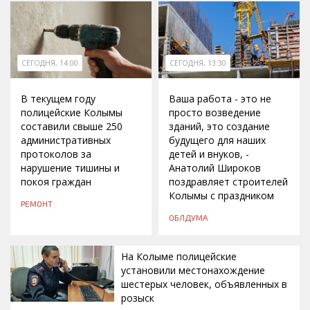
СЕГОДНЯ, 14:00
СЕГОДНЯ, 13:30
В текущем году
Ваша работа - это не
полицейские Колымы
просто возведение
составили свыше 250
зданий, это создание
административных
будущего для наших
протоколов за
детей и внуков, -
нарушение тишины и
Анатолий Широков
покоя граждан
поздравляет строителей
Колымы с праздником
РЕМОНТ
ОБЛДУМА
На Колыме полицейские
установили местонахождение
шестерых человек, объявленных в
розыск