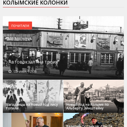
КОЛЫМСКИЕ КОЛОНКИ
ПОЧИТАЕМ
Автовокзал "на троих"
05-июл, 12:08
Магаданцы на Новый год лису
Новый год на Колыме по
топили
Альберту Эйнштейну
Валерий Остриков: Спустя