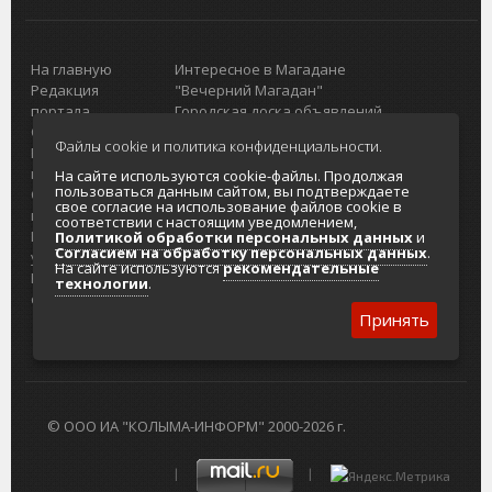
На главную
Интересное в Магадане
Редакция
"Вечерний Магадан"
портала
Городская доска объявлений
О проекте
Реклама
Файлы cookie и политика конфиденциальности.
Реклама на
Главный туристический портал
портале
Колымы
На сайте используются cookie-файлы. Продолжая
пользоваться данным сайтом, вы подтверждаете
Отзывы и
Политика в отношении обработки
свое согласие на использование файлов cookie в
предложения
персональных данных
соответствии с настоящим уведомлением,
Интернет-
Согласие на обработку персональных
Политикой обработки персональных данных
и
Согласием на обработку персональных данных
.
услуги
данных
На сайте используются
рекомендательные
Разработка
технологии
.
сайтов
Принять
© ООО ИА "КОЛЫМА-ИНФОРМ" 2000-2026 г.