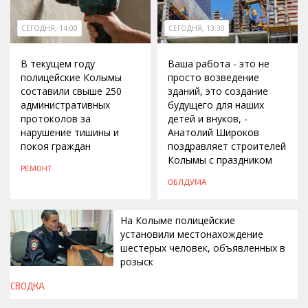
СЕГОДНЯ, 14:00
СЕГОДНЯ, 13:30
В текущем году
Ваша работа - это не
полицейские Колымы
просто возведение
составили свыше 250
зданий, это создание
административных
будущего для наших
протоколов за
детей и внуков, -
нарушение тишины и
Анатолий Широков
покоя граждан
поздравляет строителей
Колымы с праздником
РЕМОНТ
ОБЛДУМА
На Колыме полицейские
установили местонахождение
шестерых человек, объявленных в
розыск
СВОДКА
СЕГОДНЯ, 13:00