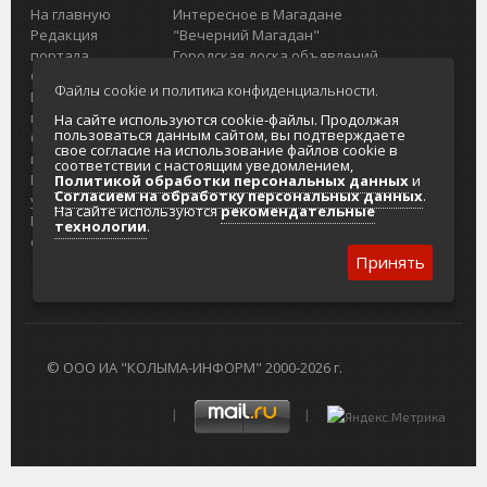
На главную
Интересное в Магадане
Редакция
"Вечерний Магадан"
портала
Городская доска объявлений
О проекте
Реклама
Файлы cookie и политика конфиденциальности.
Реклама на
Главный туристический портал
портале
Колымы
На сайте используются cookie-файлы. Продолжая
пользоваться данным сайтом, вы подтверждаете
Отзывы и
Политика в отношении обработки
свое согласие на использование файлов cookie в
предложения
персональных данных
соответствии с настоящим уведомлением,
Интернет-
Согласие на обработку персональных
Политикой обработки персональных данных
и
Согласием на обработку персональных данных
.
услуги
данных
На сайте используются
рекомендательные
Разработка
технологии
.
сайтов
Принять
© ООО ИА "КОЛЫМА-ИНФОРМ" 2000-2026 г.