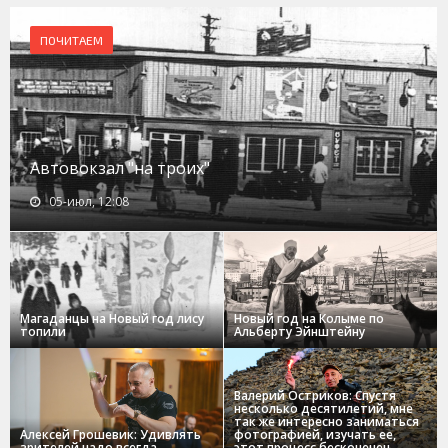
ПОЧИТАЕМ
Автовокзал "на троих"
05-июл, 12:08
Магаданцы на Новый год лису
Новый год на Колыме по
топили
Альберту Эйнштейну
Валерий Остриков: Спустя
несколько десятилетий, мне
так же интересно заниматься
Алексей Грошевик: Удивлять
фотографией, изучать ее,
зрителей надо всегда.
этот процесс бесконечен.