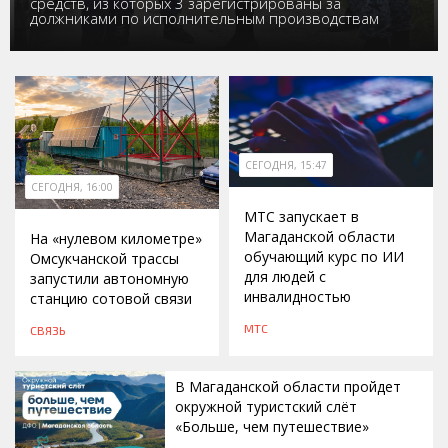
средств, из которых 3 зарегистрированы за
должниками по исполнительным производствам
СЕГОДНЯ, 15:47
СЕГОДНЯ, 16:00
МТС запускает в
Магаданской области
На «нулевом километре»
обучающий курс по ИИ
Омсукчанской трассы
для людей с
запустили автономную
инвалидностью
станцию сотовой связи
МТС
СВЯЗЬ
В Магаданской области пройдет
окружной туристский слёт
«Больше, чем путешествие»