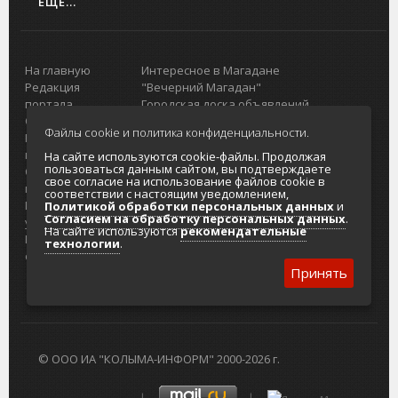
ЕЩЕ...
На главную
Интересное в Магадане
Редакция
"Вечерний Магадан"
портала
Городская доска объявлений
О проекте
Реклама
Файлы cookie и политика конфиденциальности.
Реклама на
Главный туристический портал
портале
Колымы
На сайте используются cookie-файлы. Продолжая
пользоваться данным сайтом, вы подтверждаете
Отзывы и
Политика в отношении обработки
свое согласие на использование файлов cookie в
предложения
персональных данных
соответствии с настоящим уведомлением,
Интернет-
Согласие на обработку персональных
Политикой обработки персональных данных
и
Согласием на обработку персональных данных
.
услуги
данных
На сайте используются
рекомендательные
Разработка
технологии
.
сайтов
Принять
© ООО ИА "КОЛЫМА-ИНФОРМ" 2000-2026 г.