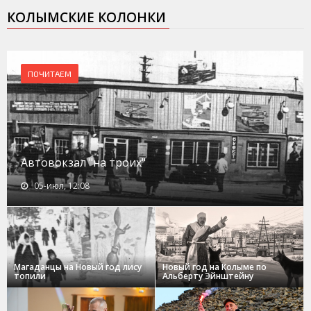
КОЛЫМСКИЕ КОЛОНКИ
ПОЧИТАЕМ
Автовокзал "на троих"
05-июл, 12:08
Магаданцы на Новый год лису
Новый год на Колыме по
топили
Альберту Эйнштейну