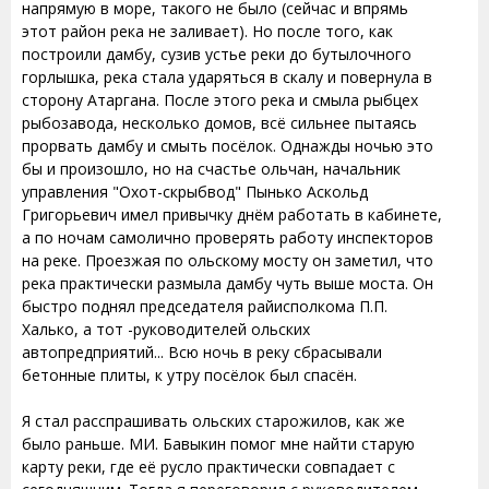
напрямую в море, такого не было (сейчас и впрямь
этот район река не заливает). Но после того, как
построили дамбу, сузив устье реки до бутылочного
горлышка, река стала ударяться в скалу и повернула в
сторону Атаргана. После этого река и смыла рыбцех
рыбозавода, несколько домов, всё сильнее пытаясь
прорвать дамбу и смыть посёлок. Однажды ночью это
бы и произошло, но на счастье ольчан, начальник
управления "Охот-скрыбвод" Пынько Аскольд
Григорьевич имел привычку днём работать в кабинете,
а по ночам самолично проверять работу инспекторов
на реке. Проезжая по ольскому мосту он заметил, что
река практически размыла дамбу чуть выше моста. Он
быстро поднял председателя райисполкома П.П.
Халько, а тот -руководителей ольских
автопредприятий... Всю ночь в реку сбрасывали
бетонные плиты, к утру посёлок был спасён.
Я стал расспрашивать ольских старожилов, как же
было раньше. МИ. Бавыкин помог мне найти старую
карту реки, где её русло практически совпадает с