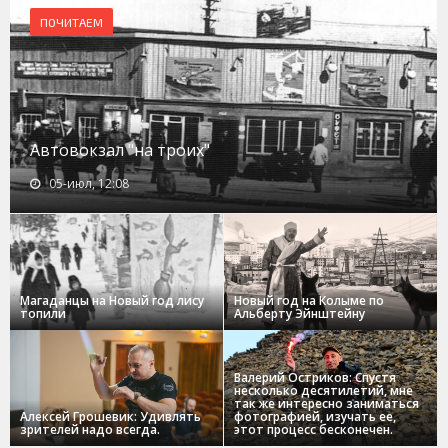
ПОЧИТАЕМ
Автовокзал "на троих"
05-июл, 12:08
Магаданцы на Новый год лису
Новый год на Колыме по
топили
Альберту Эйнштейну
Валерий Остриков: Спустя
несколько десятилетий, мне
так же интересно заниматься
Алексей Грошевик: Удивлять
фотографией, изучать ее,
зрителей надо всегда.
этот процесс бесконечен.