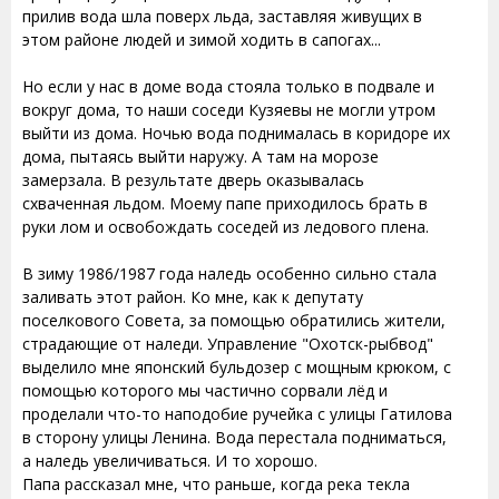
прилив вода шла поверх льда, заставляя живущих в
этом районе людей и зимой ходить в сапогах...
Но если у нас в доме вода стояла только в подвале и
вокруг дома, то наши соседи Кузяевы не могли утром
выйти из дома. Ночью вода поднималась в коридоре их
дома, пытаясь выйти наружу. А там на морозе
замерзала. В результате дверь оказывалась
схваченная льдом. Моему папе приходилось брать в
руки лом и освобождать соседей из ледового плена.
В зиму 1986/1987 года наледь особенно сильно стала
заливать этот район. Ко мне, как к депутату
поселкового Совета, за помощью обратились жители,
страдающие от наледи. Управление "Охотск-рыбвод"
выделило мне японский бульдозер с мощным крюком, с
помощью которого мы частично сорвали лёд и
проделали что-то наподобие ручейка с улицы Гатилова
в сторону улицы Ленина. Вода перестала подниматься,
а наледь увеличиваться. И то хорошо.
Папа рассказал мне, что раньше, когда река текла