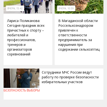
ВЧЕРА, 15:42
ВЧЕРА, 10:59
Лариса Поликанова:
В Магаданской области
Сегодня праздник всех
Россельхознадзором
причастных к спорту –
привлечен к
любителей и
ответственности
профессионалов,
предприниматель за
тренеров и
нарушения при
организаторов
содержании сельхозптиц
соревнований
Сотрудники МЧС России ведут
работу по проверке безопасности
избирательных участков
БЕЗОПАСНОСТЬ
ВЫБОРЫ
ВЧЕРА, 10:00