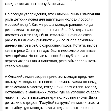
средних косах в сторону Атаргана...
По поводу утверждения, что Ольский лиман "выполнял
роль детских яслей для адаптации молоди лосося к
морской воде". Как же росла молодь раньше, когда
река имела то же русло, что и сейчас? А ведь вылов
лососёвых в те годы был немалый. Я начинал свею
работу в Ольской рыбинспекции со сбора архивных
данных вылова рыб с сороковых годов. Кстати, вылов
кеты в реке Ола в те годы был в несколько раз выше,
чем горбуши. Но после массовой вырубки леса в
верховьях рек Ола и Ланковая, река обмелела и кеты
стало меньше.
А Ольский лиман скорее приносил молоди вред, чем
пользу. Молодь скатывалась в лиман, гуляла по нему,
не замечала момента, когда начинался отлив. Молодь
оставалась в маленьких лужах, где её успешно съедали
чайки, а после высыхания луж полностью гибла. Даже
детишки с отрядов "Голубой патруль" не могли спасти
всю гибнущую молодь - лужи ведь пересыхали и по