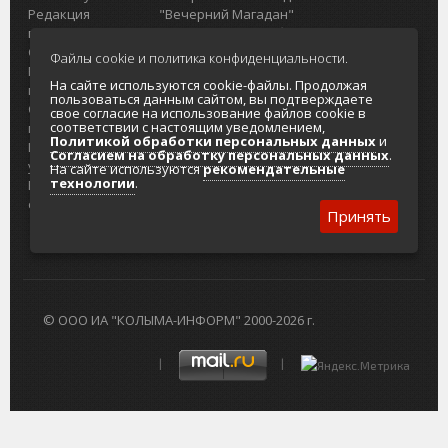
Редакция
"Вечерний Магадан"
портала
Городская доска объявлений
О проекте
Реклама
Файлы cookie и политика конфиденциальности.
Реклама на
Главный туристический портал
На сайте используются cookie-файлы. Продолжая
портале
Колымы
пользоваться данным сайтом, вы подтверждаете
Отзывы и
Политика в отношении обработки
свое согласие на использование файлов cookie в
соответствии с настоящим уведомлением,
предложения
персональных данных
Политикой обработки персональных данных
и
Интернет-
Согласие на обработку персональных
Согласием на обработку персональных данных
.
услуги
данных
На сайте используются
рекомендательные
технологии
.
Разработка
сайтов
Принять
© ООО ИА "КОЛЫМА-ИНФОРМ" 2000-2026 г.