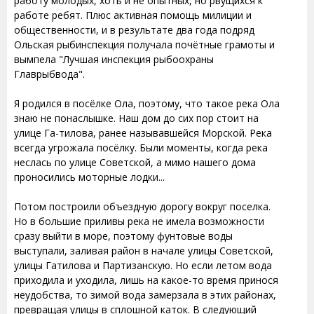
работу молодых, хоть и не опытных, но рвущихся к
работе ребят. Плюс активная помощь милиции и
общественности, и в результате два года подряд
Ольская рыбинспекция получала почётные грамоты и
вымпела "Лучшая инспекция рыбоохраны
Главрыбвода".
Я родился в посёлке Ола, поэтому, что такое река Ола
знаю не понаслышке. Наш дом до сих пор стоит на
улице Га-тилова, ранее называвшейся Морской. Река
всегда угрожала посёлку. Были моменты, когда река
неслась по улице Советской, а мимо нашего дома
проносились моторные лодки...
Потом построили объездную дорогу вокруг поселка.
Но в большие приливы река не имела возможности
сразу выйти в море, поэтому фунтовые воды
выступали, заливая район в начале улицы Советской,
улицы Гатилова и Партизанскую. Но если летом вода
приходила и уходила, лишь на какое-то время принося
неудобства, то зимой вода замерзала в этих районах,
превращая улицы в сплошной каток. В следующий