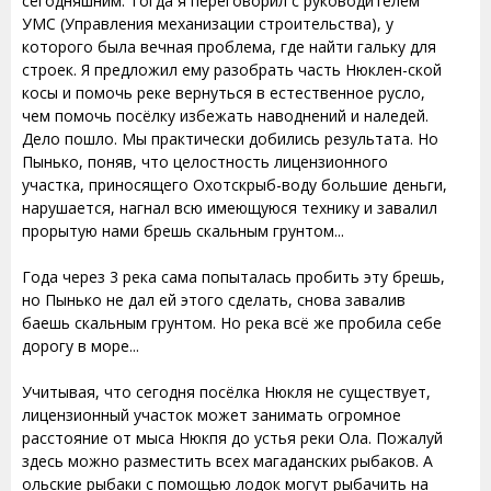
сегодняшним. Тогда я переговорил с руководителем
УМС (Управления механизации строительства), у
которого была вечная проблема, где найти гальку для
строек. Я предложил ему разобрать часть Нюклен-ской
косы и помочь реке вернуться в естественное русло,
чем помочь посёлку избежать наводнений и наледей.
Дело пошло. Мы практически добились результата. Но
Пынько, поняв, что целостность лицензионного
участка, приносящего Охотскрыб-воду большие деньги,
нарушается, нагнал всю имеющуюся технику и завалил
прорытую нами брешь скальным грунтом...
Года через 3 река сама попыталась пробить эту брешь,
но Пынько не дал ей этого сделать, снова завалив
баешь скальным грунтом. Но река всё же пробила себе
дорогу в море...
Учитывая, что сегодня посёлка Нюкля не существует,
лицензионный участок может занимать огромное
расстояние от мыса Нюкпя до устья реки Ола. Пожалуй
здесь можно разместить всех магаданских рыбаков. А
ольские рыбаки с помощью лодок могут рыбачить на