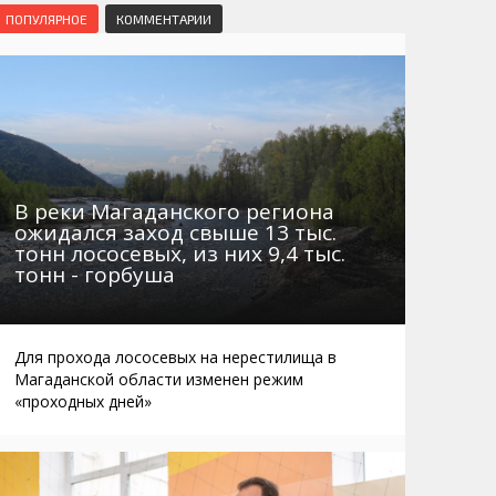
Маршруты. Улицы, остановки
Мошенники
ПОПУЛЯРНОЕ
КОММЕНТАРИИ
Телефоны
Интернет
Автобусы Магадан – Аэропорт
Жилье
Таблица приливов отливов
Не мусорить
Браконьеры
В реки Магаданского региона
ожидался заход свыше 13 тыс.
тонн лососевых, из них 9,4 тыс.
тонн - горбуша
Для прохода лососевых на нерестилища в
Магаданской области изменен режим
«проходных дней»