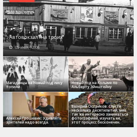
Автовокзал "на троих"
05-июл, 12:08
Магаданцы на Новый год лису
Новый год на Колыме по
топили
Альберту Эйнштейну
Валерий Остриков: Спустя
несколько десятилетий, мне
так же интересно заниматься
Алексей Грошевик: Удивлять
фотографией, изучать ее,
зрителей надо всегда.
этот процесс бесконечен.