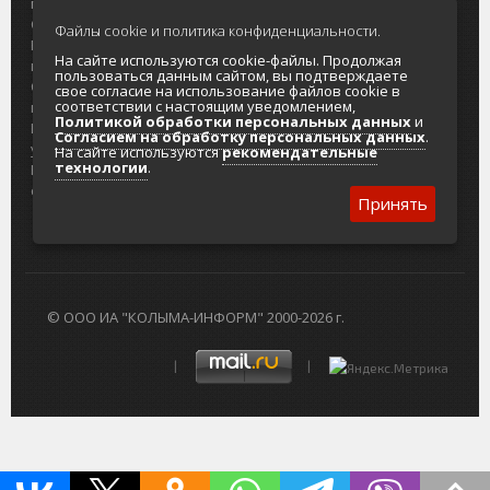
портала
Городская доска объявлений
О проекте
Реклама
Файлы cookie и политика конфиденциальности.
Реклама на
Главный туристический портал
На сайте используются cookie-файлы. Продолжая
портале
Колымы
пользоваться данным сайтом, вы подтверждаете
Отзывы и
Политика в отношении обработки
свое согласие на использование файлов cookie в
соответствии с настоящим уведомлением,
предложения
персональных данных
Политикой обработки персональных данных
и
Интернет-
Согласие на обработку персональных
Согласием на обработку персональных данных
.
услуги
данных
На сайте используются
рекомендательные
технологии
.
Разработка
сайтов
Принять
© ООО ИА "КОЛЫМА-ИНФОРМ" 2000-2026 г.