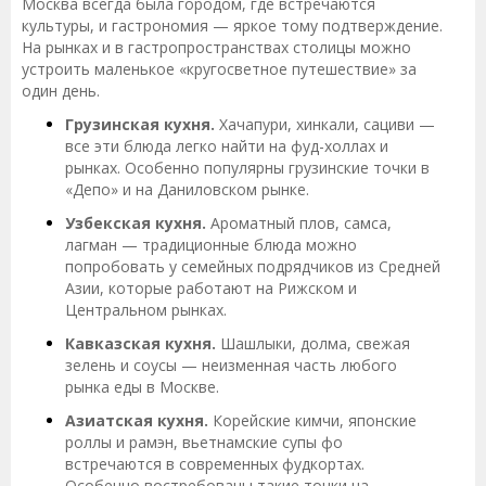
Москва всегда была городом, где встречаются
культуры, и гастрономия — яркое тому подтверждение.
На рынках и в гастропространствах столицы можно
устроить маленькое «кругосветное путешествие» за
один день.
Грузинская кухня.
Хачапури, хинкали, сациви —
все эти блюда легко найти на фуд-холлах и
рынках. Особенно популярны грузинские точки в
«Депо» и на Даниловском рынке.
Узбекская кухня.
Ароматный плов, самса,
лагман — традиционные блюда можно
попробовать у семейных подрядчиков из Средней
Азии, которые работают на Рижском и
Центральном рынках.
Кавказская кухня.
Шашлыки, долма, свежая
зелень и соусы — неизменная часть любого
рынка еды в Москве.
Азиатская кухня.
Корейские кимчи, японские
роллы и рамэн, вьетнамские супы фо
встречаются в современных фудкортах.
Особенно востребованы такие точки на