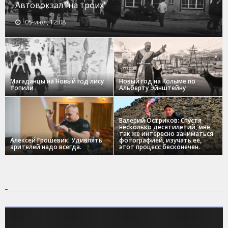
Автовокзал "на троих"
05-июл, 12:08
Магаданцы на Новый год лису
Новый год на Колыме по
топили
Альберту Эйнштейну
Валерий Остриков: Спустя
несколько десятилетий, мне
так же интересно заниматься
Алексей Грошевик: Удивлять
фотографией, изучать ее,
зрителей надо всегда.
этот процесс бесконечен.