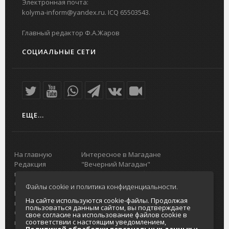
Электронная почта:
kolyma-inform@yandex.ru. ICQ 65503543.
Главный редактор Ф.А.Жаров
СОЦИАЛЬНЫЕ СЕТИ
ЕЩЕ...
На главную
Интересное в Магадане
Редакция
"Вечерний Магадан"
портала
Городская доска объявлений
О проекте
Реклама
Файлы cookie и политика конфиденциальности.
Реклама на
Главный туристический портал
На сайте используются cookie-файлы. Продолжая
портале
Колымы
пользоваться данным сайтом, вы подтверждаете
Отзывы и
Политика в отношении обработки
свое согласие на использование файлов cookie в
соответствии с настоящим уведомлением,
предложения
персональных данных