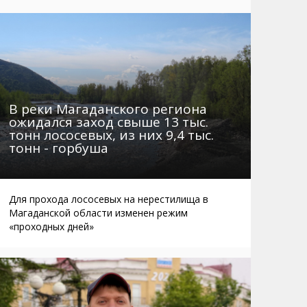
Маршруты. Улицы, остановки
Мошенники
Телефоны
Интернет
Автобусы Магадан – Аэропорт
Жилье
Таблица приливов отливов
Не мусорить
Браконьеры
В реки Магаданского региона
ожидался заход свыше 13 тыс.
тонн лососевых, из них 9,4 тыс.
тонн - горбуша
Для прохода лососевых на нерестилища в
Магаданской области изменен режим
«проходных дней»