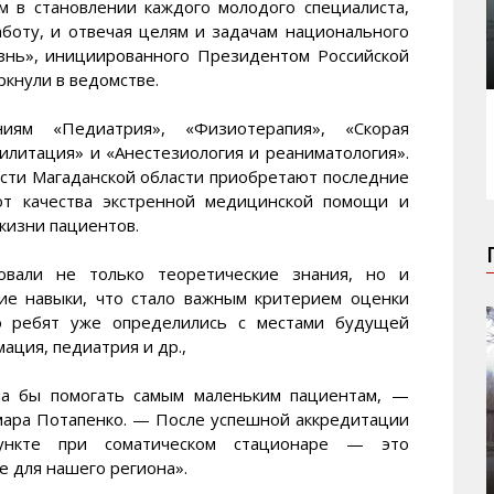
м в становлении каждого молодого специалиста,
боту, и отвечая целям и задачам национального
знь», инициированного Президентом Российской
кнули в ведомстве.
ниям «Педиатрия», «Физиотерапия», «Скорая
литация» и «Анестезиология и реаниматология».
ости Магаданской области приобретают последние
от качества экстренной медицинской помощи и
жизни пациентов.
овали не только теоретические знания, но и
ие навыки, что стало важным критерием оценки
во ребят уже определились с местами будущей
ация, педиатрия и др.,
ла бы помогать самым маленьким пациентам, —
мара Потапенко. — После успешной аккредитации
ункте при соматическом стационаре — это
е для нашего региона».