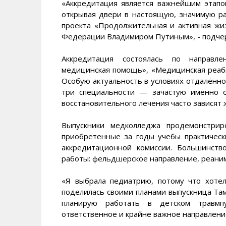
«Аккредитация является важнейшим этапо
открывая двери в настоящую, значимую ра
проекта «Продолжительная и активная жи
Федерации Владимиром Путиным», - подчер
Аккредитация состоялась по направле
медицинская помощь», «Медицинская реаби
Особую актуальность в условиях отдалённ
три специальности — зачастую именно 
восстановительного лечения часто зависят 
Выпускники медколледжа продемонстрир
приобретенные за годы учебы практическ
аккредитационной комиссии. Большинст
работы: фельдшерское направление, реаним
«Я выбрала педиатрию, потому что хоте
поделилась своими планами выпускница Та
планирую работать в детском травмп
ответственное и крайне важное направлени