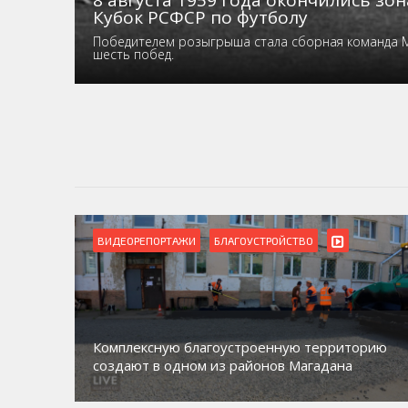
8 августа 1959 года окончились зо
Кубок РСФСР по футболу
Победителем розыгрыша стала сборная команда 
шесть побед.
ВИДЕОРЕПОРТАЖИ
БЛАГОУСТРОЙСТВО
Комплексную благоустроенную территорию
создают в одном из районов Магадана