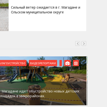
Сильный ветер ожидается в г. Магадане и
Ольском муниципальном округе
БЛАГОУСТРОЙСТВО
ВИДЕОРЕПОРТАЖИ
ВИДЕОРЕ
В Магадане идет обустройство новых детских
Акция «
площадок в микрорайонах.
общий д