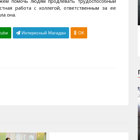
ожем помочь людям продлевать трудоспособный
стная работа с коллегой, ответственным за ее
ла она.
tube
Интересный Магадан
ОК
07.08.2015