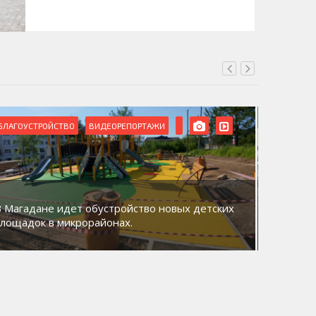
БЛАГОУСТРОЙСТВО
ВИДЕОРЕПОРТАЖИ
ВИДЕОРЕ
В Магадане идет обустройство новых детских
Акция «
площадок в микрорайонах.
общий д