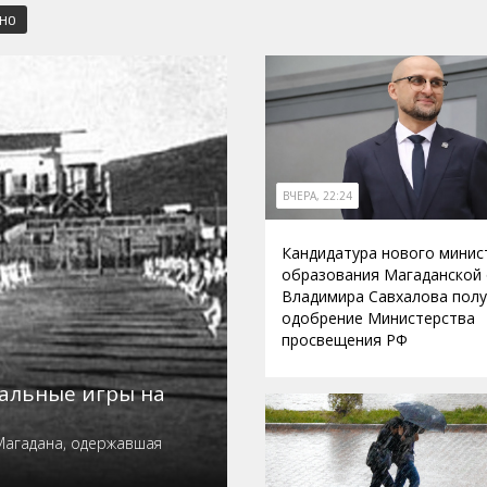
СНО
ВЧЕРА, 22:24
Кандидатура нового минис
образования Магаданской
Владимира Савхалова пол
одобрение Министерства
просвещения РФ
нальные игры на
Магадана, одержавшая