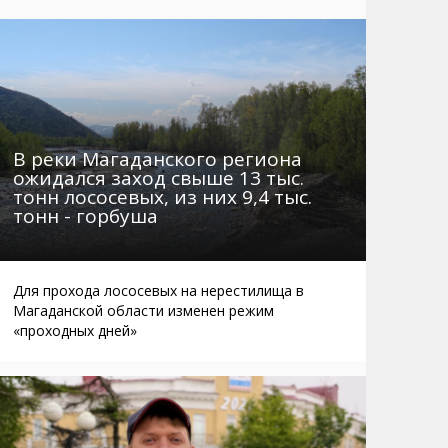
Маршруты. Улицы, остановки
Мошенники
Телефоны
Интернет
Автобусы Магадан – Аэропорт
Жилье
Таблица приливов отливов
Не мусорить
Браконьеры
В реки Магаданского региона
ожидался заход свыше 13 тыс.
тонн лососевых, из них 9,4 тыс.
тонн - горбуша
Для прохода лососевых на нерестилища в
Магаданской области изменен режим
«проходных дней»