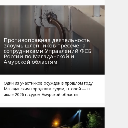
Маршруты. Улицы, остановки
Мошенники
Телефоны
Интернет
Автобусы Магадан – Аэропорт
Жилье
Таблица приливов отливов
Не мусорить
Противоправная деятельность
Браконьеры
злоумышленников пресечена
сотрудниками Управлений ФСБ
России по Магаданской и
Амурской областям
Один из участников осужден в прошлом году
Магаданским городским судом, второй — в
июле 2026 г. судом Амурской области.