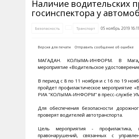
Наличие водительских п
Транспортная инфраструктура
Губернатор
Инте
Кван
госинспектора у автомо
Их надо знать. Галерея славы
Наркоте нет
Песн
Визи
Колымы
Аэропорт Магадан
Хран
Благ
05 ноябрь 2019 16:11
Безопасность
Транспорт
Достопримечательности
Магадана и области
Полицейских не бить
Онла
Ипот
Туристическик маршруты
Сельское хозяйство
Горн
Версия для печати
Отправить сообщение об ошибке
Аварии ДТП
Алим
МАГАДАН. КОЛЫМА-ИНФОРМ. В Магадан
мероприятие «Водительское удостоверени
В период с 8 по 11 ноября и с 16 по 19 но
пройдет профилактическое мероприятие «
РИА "КОЛЫМА-ИНФОРМ" в пресс-службе УМВ
Для обеспечения безопасности дорожно
проверят водителей автотранспорта.
Цель мероприятия - профилактика, 
правонарушений, связанных с управле