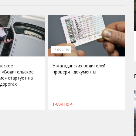
05.05.2019
ческое
У магаданских водителей
 «Водительское
проверят документы
ие» стартует на
 дорогах
ТРАНСПОРТ