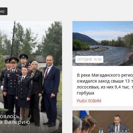
СНО
СЕГОДНЯ, 16:30
В реки Магаданского реги
ожидался заход свыше 13 т
лососевых, из них 9,4 тыс. 
горбуша
РЫБУ ЛОВИМ
тоялось
ка Валерию