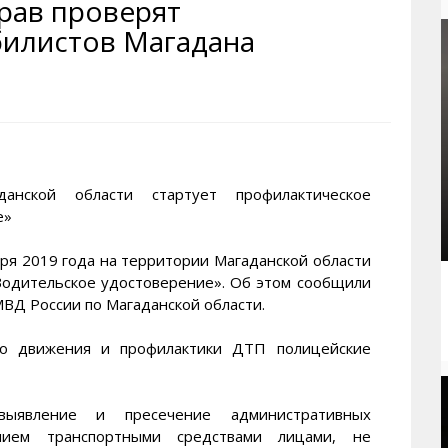
рав проверят
рактивная карта
ториум
Кинохроника Магадана
УМВД
билистов Магадана
и о Колыме
т
3D районы города
Косторезы Магадана
ители экрана. Заставки
оустройство
Фотоальбом
Профсоюзы
йн вебкамеры в Магадане
ека
Соцподдержка
олыжная школа
Рыбу ловим
енты
Магадан в Instagram
ской области стартует профилактическое
е»
ября 2019 года на территории Магаданской области
Водительское удостоверение». Об этом сообщили
Д России по Магаданской области.
го движения и профилактики ДТП полицейские
выявление и пресечение административных
нием транспортными средствами лицами, не