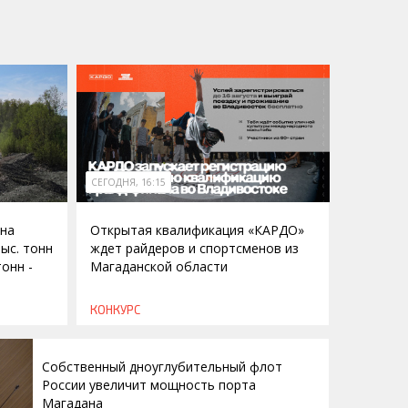
СЕГОДНЯ, 16:15
она
Открытая квалификация «КАРДО»
ыс. тонн
ждет райдеров и спортсменов из
тонн -
Магаданской области
КОНКУРС
Собственный дноуглубительный флот
России увеличит мощность порта
Магадана