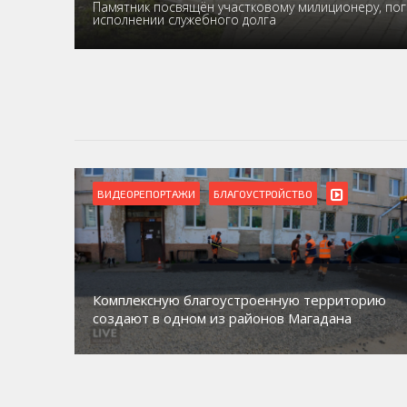
Памятник посвящён участковому милиционеру, пог
исполнении служебного долга
ВИДЕОРЕПОРТАЖИ
Магадан присоединился к пилотному проекту
торию
по работе с несовершеннолетними из групп
а
социального риска «Переправа»