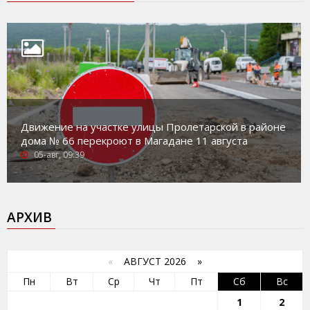
Движение на участке улицы Пролетарской в районе
дома № 66 перекроют в Магадане 11 августа
05-авг, 09:39
АРХИВ
«
АВГУСТ 2026 »
Пн
Вт
Ср
Чт
Пт
Сб
Вс
1
2