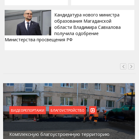
Кандидатура нового министра
образования Магаданской
области Владимира Савхалова
получила одобрение
Министерства просвещения РФ
ВЧЕРА, 22:24
ОУСТРОЙСТВО
ВИДЕОРЕПОРТАЖИ
Магадан присоединился 
троенную территорию
работе с несовершеннол