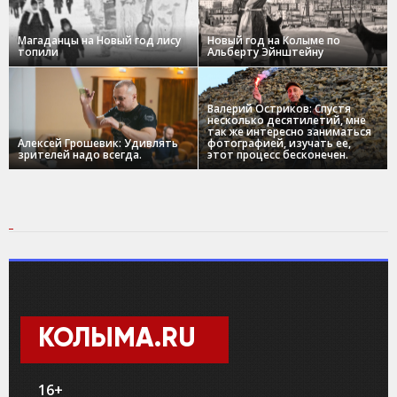
Магаданцы на Новый год лису
Новый год на Колыме по
топили
Альберту Эйнштейну
Валерий Остриков: Спустя
несколько десятилетий, мне
так же интересно заниматься
Алексей Грошевик: Удивлять
фотографией, изучать ее,
зрителей надо всегда.
этот процесс бесконечен.
КОЛЫМА.RU
16+