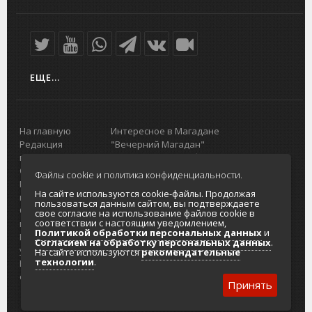
ЕЩЕ...
На главную
Интересное в Магадане
Редакция
"Вечерний Магадан"
портала
Городская доска объявлений
О проекте
Реклама
Файлы cookie и политика конфиденциальности.
Реклама на
Главный туристический портал
На сайте используются cookie-файлы. Продолжая
портале
Колымы
пользоваться данным сайтом, вы подтверждаете
Отзывы и
Политика в отношении обработки
свое согласие на использование файлов cookie в
соответствии с настоящим уведомлением,
предложения
персональных данных
Политикой обработки персональных данных
и
Интернет-
Согласие на обработку персональных
Согласием на обработку персональных данных
.
услуги
данных
На сайте используются
рекомендательные
технологии
.
Разработка
сайтов
Принять