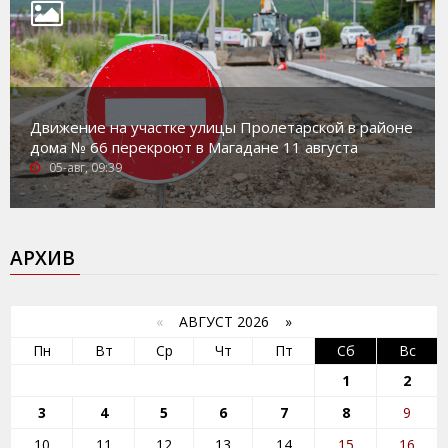
Движение на участке улицы Пролетарской в районе
дома № 66 перекроют в Магадане 11 августа
05-авг, 09:39
АРХИВ
«
АВГУСТ 2026 »
Пн
Вт
Ср
Чт
Пт
Сб
Вс
1
2
3
4
5
6
7
8
9
10
11
12
13
14
15
16