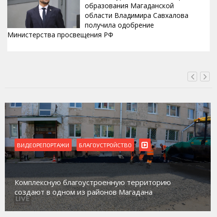
образования Магаданской
области Владимира Савхалова
получила одобрение
Министерства просвещения РФ
ВЧЕРА, 22:24
ОУСТРОЙСТВО
ВИДЕОРЕПОРТАЖИ
Магадан присоединился 
троенную территорию
работе с несовершеннол
айонов Магадана
социального риска «Пер