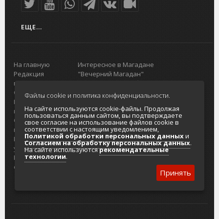
ЕЩЕ...
На главную
Интересное в Магадане
Редакция
"Вечерний Магадан"
портала
Городская доска объявлений
О проекте
Реклама
Файлы cookie и политика конфиденциальности.
Реклама на
Главный туристический портал
На сайте используются cookie-файлы. Продолжая
портале
Колымы
пользоваться данным сайтом, вы подтверждаете
Отзывы и
Политика в отношении обработки
свое согласие на использование файлов cookie в
соответствии с настоящим уведомлением,
предложения
персональных данных
Политикой обработки персональных данных
и
Интернет-
Согласие на обработку персональных
Согласием на обработку персональных данных
.
услуги
данных
На сайте используются
рекомендательные
технологии
.
Разработка
сайтов
Принять