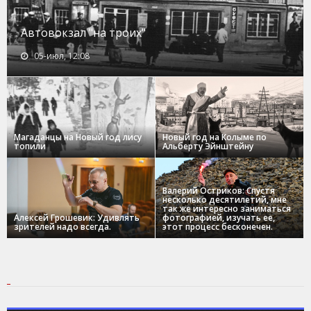
Автовокзал "на троих"
05-июл, 12:08
Магаданцы на Новый год лису
Новый год на Колыме по
топили
Альберту Эйнштейну
Валерий Остриков: Спустя
несколько десятилетий, мне
так же интересно заниматься
Алексей Грошевик: Удивлять
фотографией, изучать ее,
зрителей надо всегда.
этот процесс бесконечен.