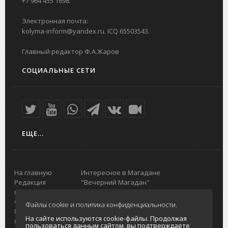
+7 964 455 1698.
Электронная почта:
kolyma-inform@yandex.ru. ICQ 65503543.
Главный редактор Ф.А.Жаров
СОЦИАЛЬНЫЕ СЕТИ
ЕЩЕ...
На главную
Интересное в Магадане
Редакция
"Вечерний Магадан"
портала
Городская доска объявлений
О проекте
Реклама
Файлы cookie и политика конфиденциальности.
Реклама на
Главный туристический портал
На сайте используются cookie-файлы. Продолжая
портале
Колымы
пользоваться данным сайтом, вы подтверждаете