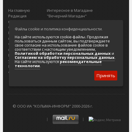
На главную
Интересное в Магадане
Редакция
"Вечерний Магадан"
портала
Городская доска объявлений
О проекте
Реклама
Файлы cookie и политика конфиденциальности.
Реклама на
Главный туристический портал
На сайте используются cookie-файлы. Продолжая
портале
Колымы
пользоваться данным сайтом, вы подтверждаете
Отзывы и
Политика в отношении обработки
свое согласие на использование файлов cookie в
соответствии с настоящим уведомлением,
предложения
персональных данных
Политикой обработки персональных данных
и
Интернет-
Согласие на обработку персональных
Согласием на обработку персональных данных
.
услуги
данных
На сайте используются
рекомендательные
технологии
.
Разработка
сайтов
Принять
© ООО ИА "КОЛЫМА-ИНФОРМ" 2000-2026 г.