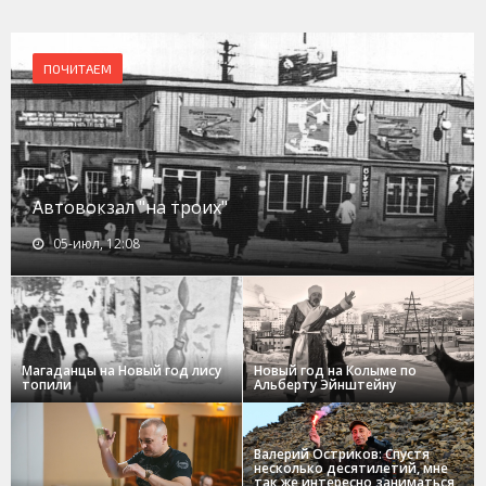
ПОЧИТАЕМ
Автовокзал "на троих"
05-июл, 12:08
Магаданцы на Новый год лису
Новый год на Колыме по
топили
Альберту Эйнштейну
Валерий Остриков: Спустя
несколько десятилетий, мне
так же интересно заниматься