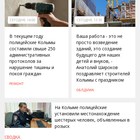
СЕГОДНЯ, 14:00
СЕГОДНЯ, 13:30
В текущем году
Ваша работа - это не
полицейские Колымы
просто возведение
составили свыше 250
зданий, это создание
административных
будущего для наших
протоколов за
детей и внуков, -
нарушение тишины и
Анатолий Широков
покоя граждан
поздравляет строителей
Колымы с праздником
РЕМОНТ
ОБЛДУМА
На Колыме полицейские
установили местонахождение
шестерых человек, объявленных в
розыск
СВОДКА
СЕГОДНЯ, 13:00