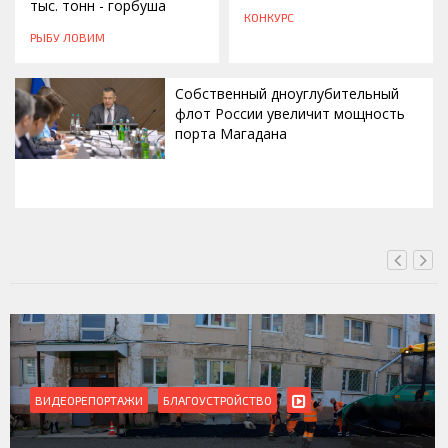
тыс. тонн - горбуша
КОНКУРС
РЫБУ ЛОВИМ
Собственный дноуглубительный
флот России увеличит мощность
порта Магадана
СЕГОДНЯ, 16:00
СТРОЙСТВО
ВИДЕОРЕПОРТАЖИ