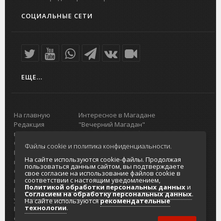
СОЦИАЛЬНЫЕ СЕТИ
ЕЩЕ...
На главную
Интересное в Магадане
Редакция
"Вечерний Магадан"
портала
Городская доска объявлений
О проекте
Реклама
Файлы cookie и политика конфиденциальности.
Реклама на
Главный туристический портал
На сайте используются cookie-файлы. Продолжая
портале
Колымы
пользоваться данным сайтом, вы подтверждаете
Отзывы и
Политика в отношении обработки
свое согласие на использование файлов cookie в
соответствии с настоящим уведомлением,
предложения
персональных данных
Политикой обработки персональных данных
и
Интернет-
Согласие на обработку персональных
Согласием на обработку персональных данных
.
услуги
данных
На сайте используются
рекомендательные
технологии
.
Разработка
сайтов