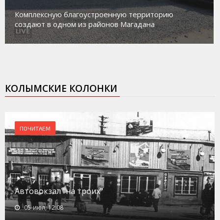
Магадан присоединился к п
оенную территорию
работе с несовершеннолет
онов Магадана
социального риска «Переп
КОЛЫМСКИЕ КОЛОНКИ
ПОЧИТАЕМ
Автовокзал "на троих"
05-июл, 12:08