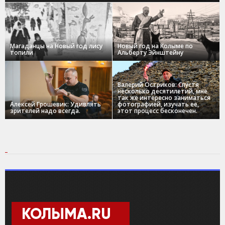
Магаданцы на Новый год лису
Новый год на Колыме по
топили
Альберту Эйнштейну
Валерий Остриков: Спустя
несколько десятилетий, мне
так же интересно заниматься
Алексей Грошевик: Удивлять
фотографией, изучать ее,
зрителей надо всегда.
этот процесс бесконечен.
КОЛЫМА.RU